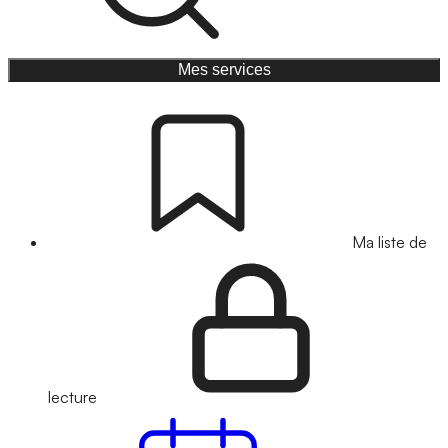
Mes services
Ma liste de
lecture