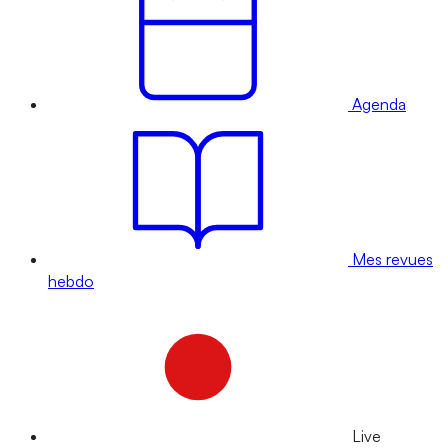
Agenda
Mes revues
hebdo
Live