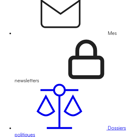
Mes
newsletters
Dossiers
politiques