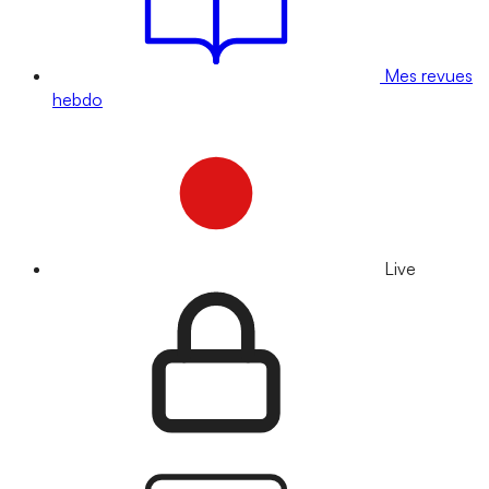
Mes revues
hebdo
Live