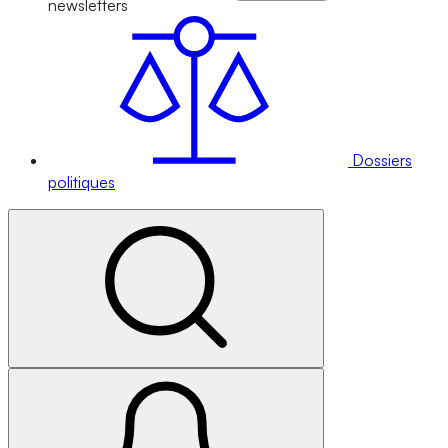
newsletters
Dossiers
politiques