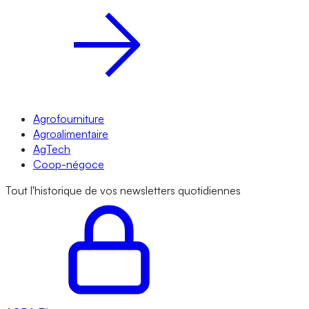
Agrofourniture
Agroalimentaire
AgTech
Coop-négoce
Tout l'historique de vos newsletters quotidiennes