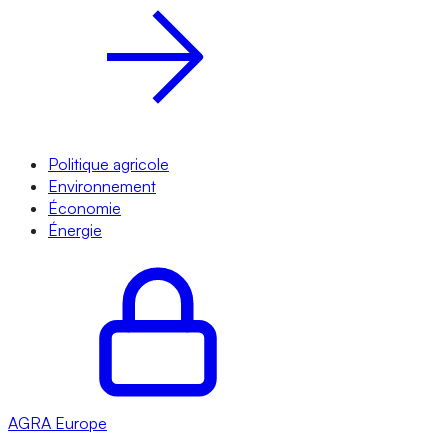
Politique agricole
Environnement
Économie
Énergie
AGRA
Europe