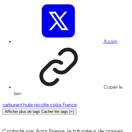
X.com
Copier le
lien
carburant
huile
récolte
colza
France
Afficher plus de tags
Cacher les tags
(
+
)
Contacté par Agra Presse, le triturateur de graines