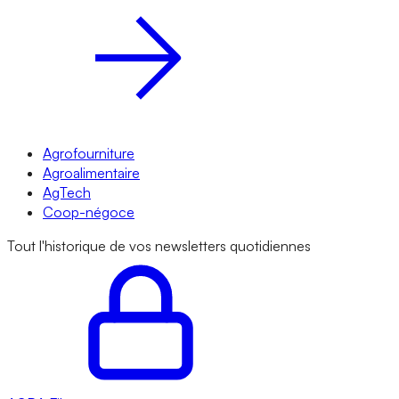
Agrofourniture
Agroalimentaire
AgTech
Coop-négoce
Tout l'historique de vos newsletters quotidiennes