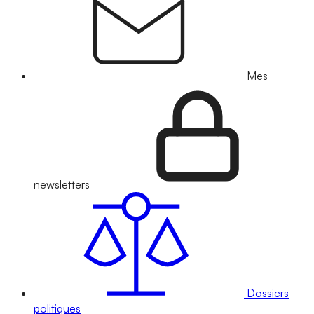
Mes
newsletters
Dossiers
politiques