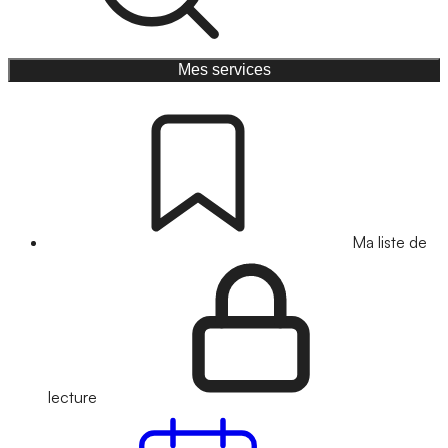
Mes services
Ma liste de
lecture