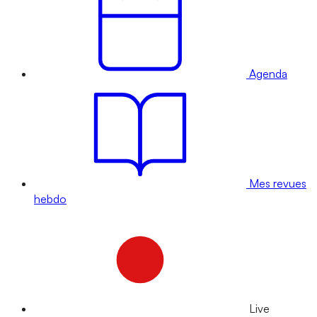
Agenda
Mes revues
hebdo
Live