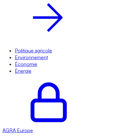
Politique agricole
Environnement
Économie
Énergie
AGRA
Europe