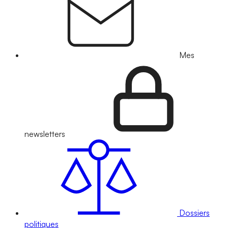
Mes
newsletters
Dossiers
politiques