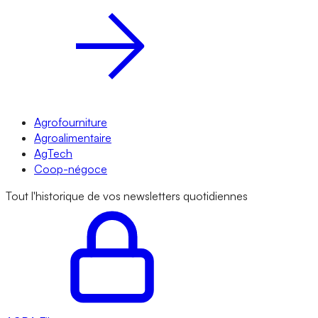
Agrofourniture
Agroalimentaire
AgTech
Coop-négoce
Tout l'historique de vos newsletters quotidiennes