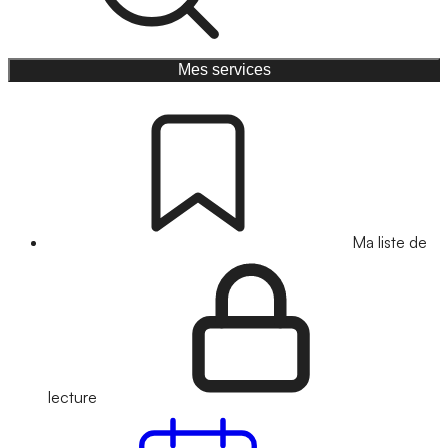
Mes services
Ma liste de
lecture