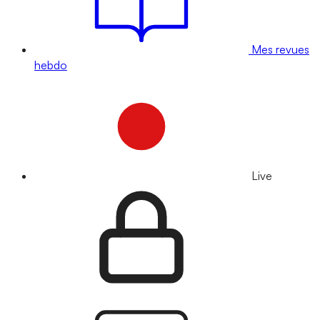
Mes revues
hebdo
Live