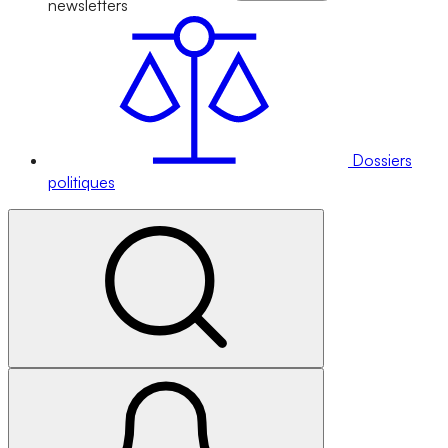
newsletters
Dossiers
politiques