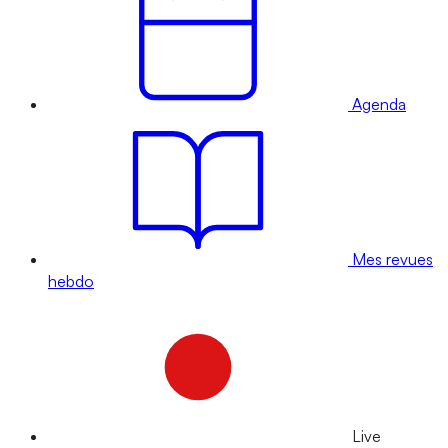
Agenda
Mes revues
hebdo
Live