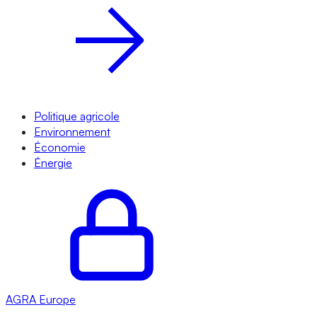
Politique agricole
Environnement
Économie
Énergie
AGRA
Europe