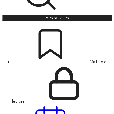
Mes services
Ma liste de
lecture