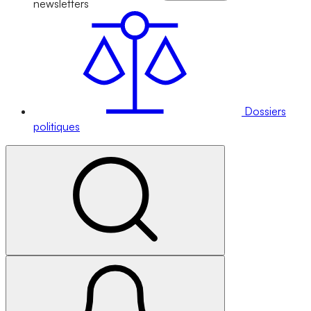
newsletters
Dossiers
politiques