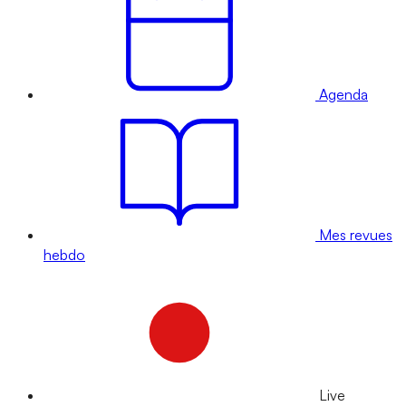
Agenda
Mes revues
hebdo
Live