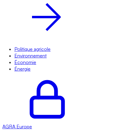
Politique agricole
Environnement
Économie
Énergie
AGRA
Europe