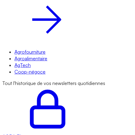
Agrofourniture
Agroalimentaire
AgTech
Coop-négoce
Tout l'historique de vos newsletters quotidiennes