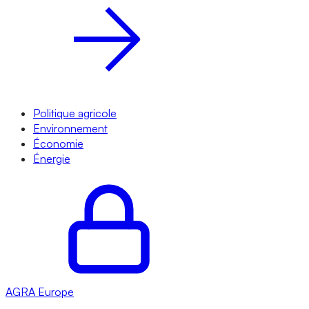
Politique agricole
Environnement
Économie
Énergie
AGRA
Europe