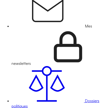
Mes
newsletters
Dossiers
politiques