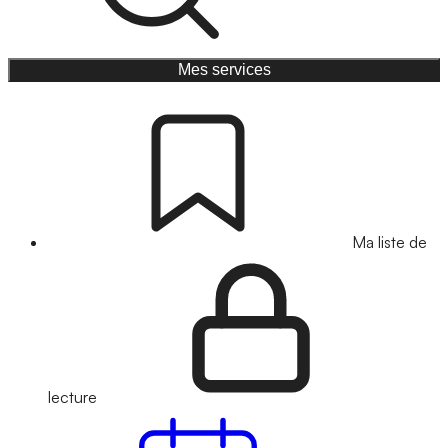
Mes services
Ma liste de
lecture