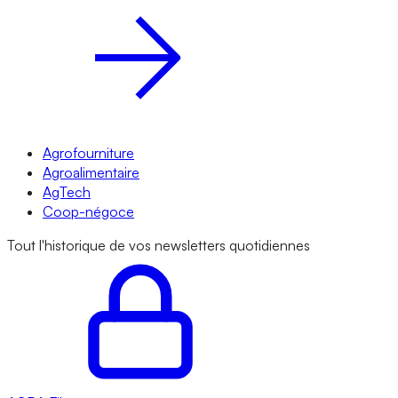
Agrofourniture
Agroalimentaire
AgTech
Coop-négoce
Tout l'historique de vos newsletters quotidiennes