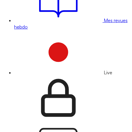
Mes revues
hebdo
Live