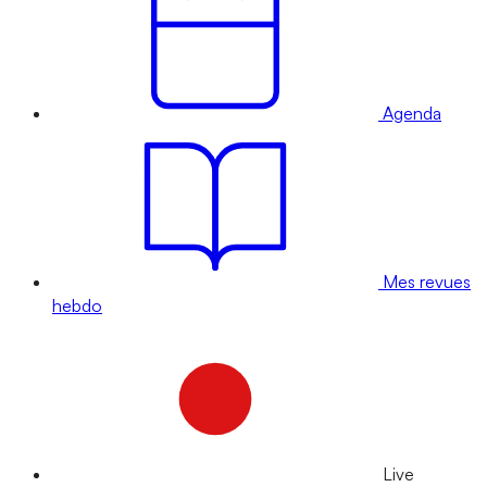
Agenda
Mes revues
hebdo
Live