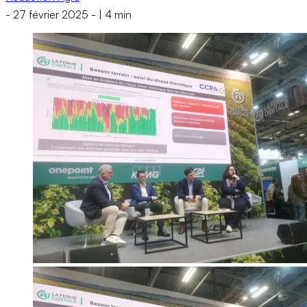
-
27 février 2025
-
|
4 min