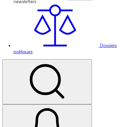
newsletters
Dossiers
politiques