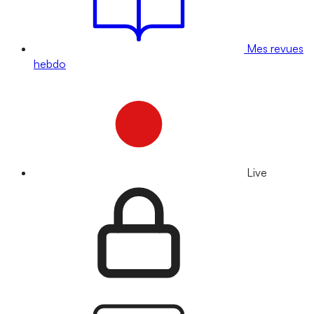
Mes revues
hebdo
Live