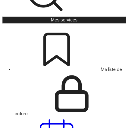
Mes services
Ma liste de
lecture