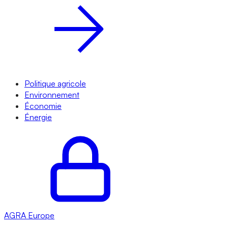
Politique agricole
Environnement
Économie
Énergie
AGRA
Europe