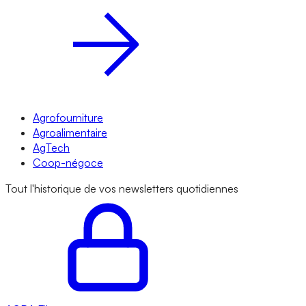
Agrofourniture
Agroalimentaire
AgTech
Coop-négoce
Tout l'historique de vos newsletters quotidiennes