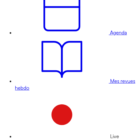
Agenda
Mes revues
hebdo
Live