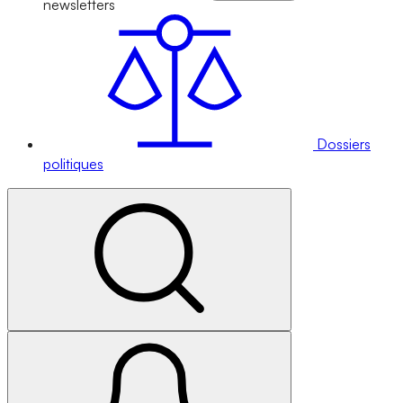
newsletters
Dossiers
politiques