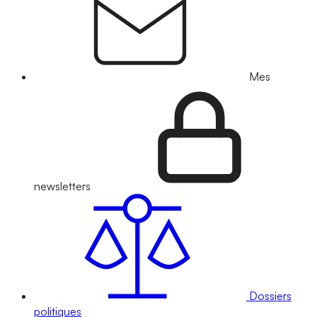
Mes
newsletters
Dossiers
politiques