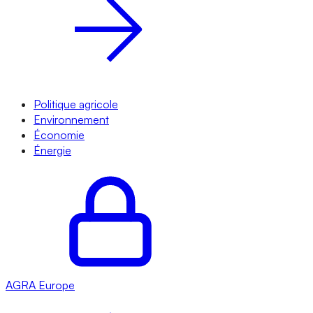
Politique agricole
Environnement
Économie
Énergie
AGRA
Europe