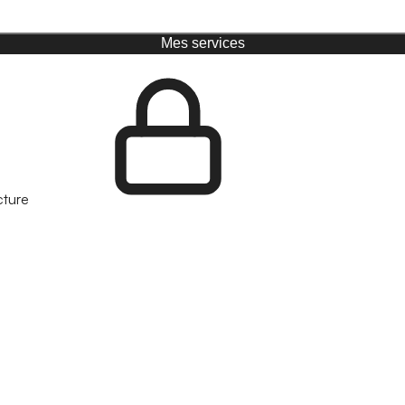
Mes services
cture