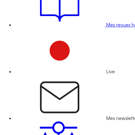
Mes revues 
Live
Mes newslett