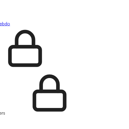
hebdo
ers