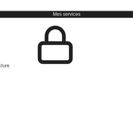
Mes services
cture