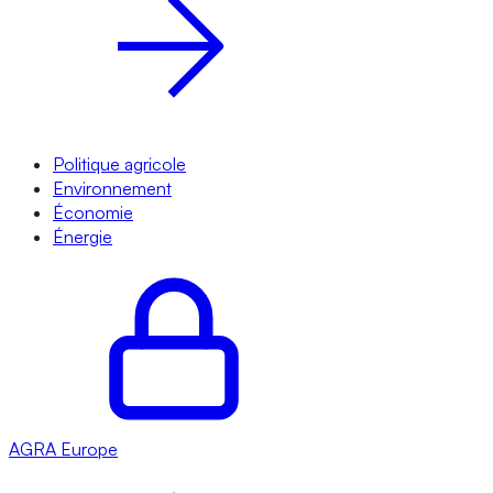
Politique agricole
Environnement
Économie
Énergie
AGRA
Europe