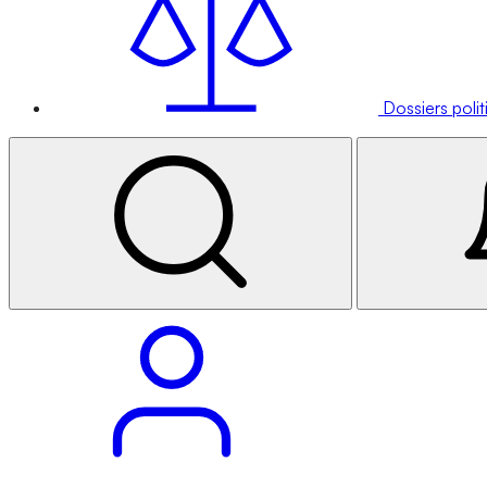
Dossiers poli