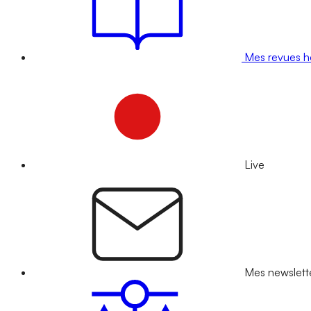
Mes revues 
Live
Mes newslett