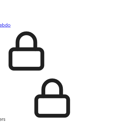
hebdo
ers