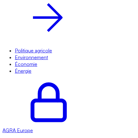
Politique agricole
Environnement
Économie
Énergie
AGRA
Europe