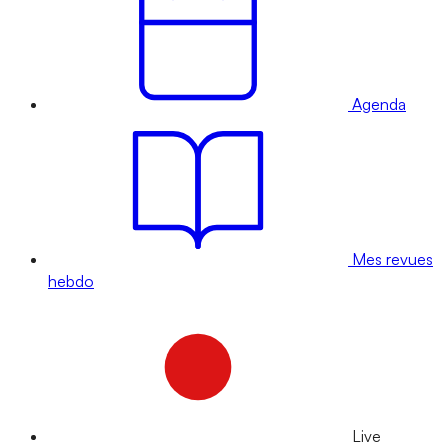
Agenda
Mes revues
hebdo
Live