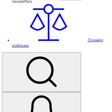
newsletters
Dossiers
politiques