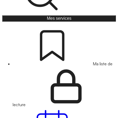
Mes services
Ma liste de
lecture