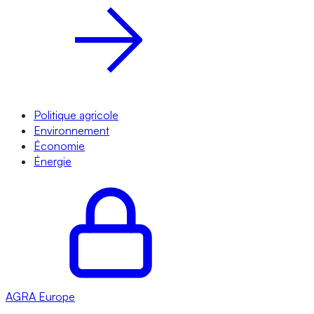
Politique agricole
Environnement
Économie
Énergie
AGRA
Europe