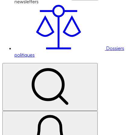
newsletters
Dossiers
politiques