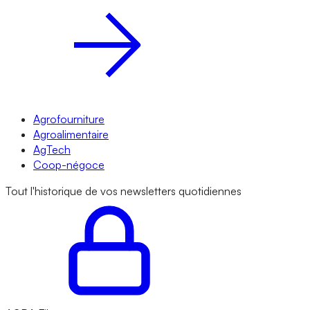
Agrofourniture
Agroalimentaire
AgTech
Coop-négoce
Tout l'historique de vos newsletters quotidiennes