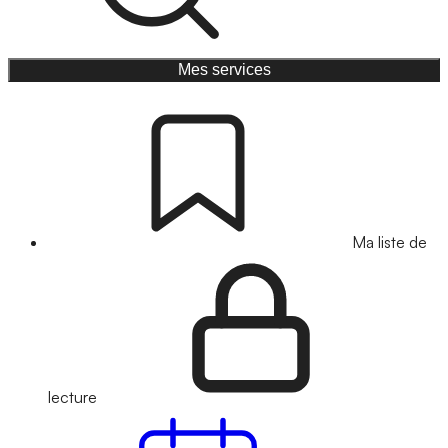
Mes services
Ma liste de
lecture