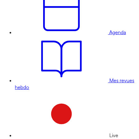
Agenda
Mes revues
hebdo
Live