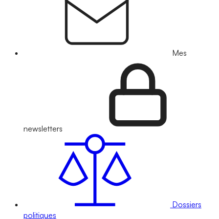
Mes
newsletters
Dossiers
politiques