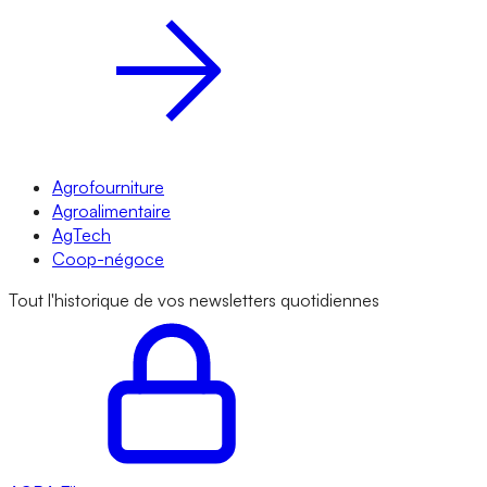
Agrofourniture
Agroalimentaire
AgTech
Coop-négoce
Tout l'historique de vos newsletters quotidiennes