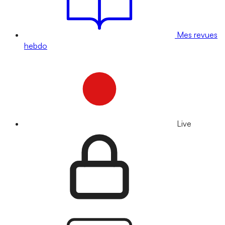
Mes revues
hebdo
Live