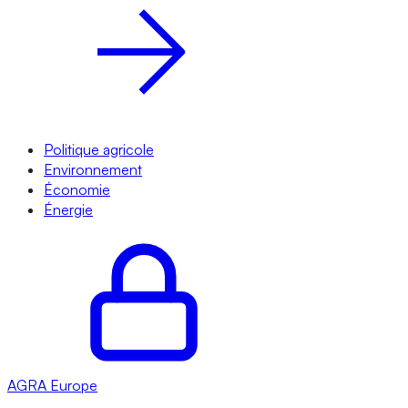
Politique agricole
Environnement
Économie
Énergie
AGRA
Europe