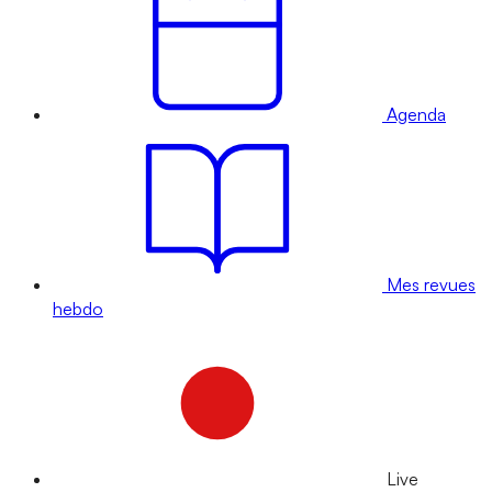
Agenda
Mes revues
hebdo
Live