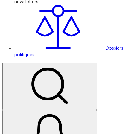
newsletters
Dossiers
politiques