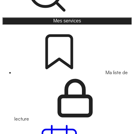
Mes services
Ma liste de
lecture