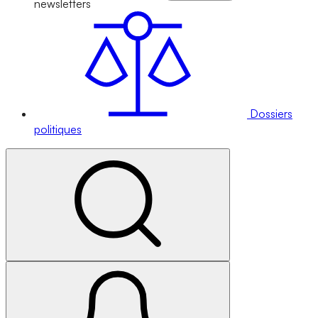
newsletters
Dossiers
politiques