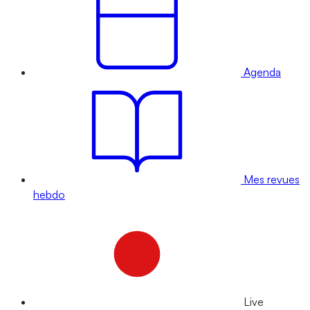
Agenda
Mes revues
hebdo
Live