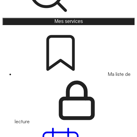
Mes services
Ma liste de
lecture