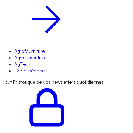
Agrofourniture
Agroalimentaire
AgTech
Coop-négoce
Tout l'historique de vos newsletters quotidiennes