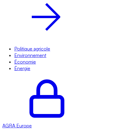
Politique agricole
Environnement
Économie
Énergie
AGRA
Europe