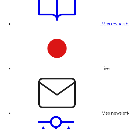
Mes revues 
Live
Mes newslett