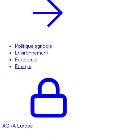
Politique agricole
Environnement
Économie
Énergie
AGRA
Europe