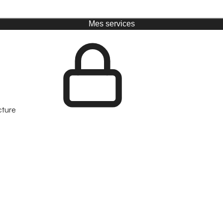
Mes services
cture