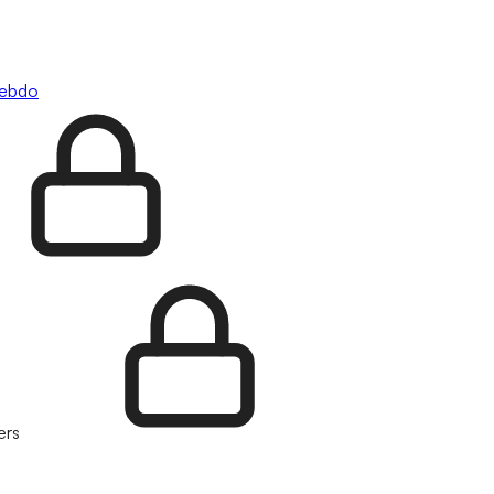
hebdo
ers