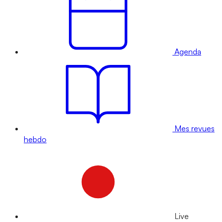
Agenda
Mes revues
hebdo
Live