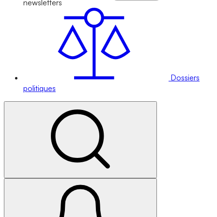
newsletters
Dossiers
politiques