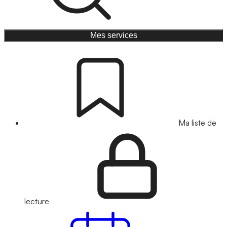
Mes services
Ma liste de
lecture