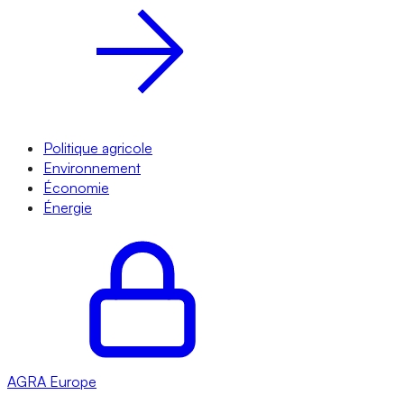
Politique agricole
Environnement
Économie
Énergie
AGRA
Europe