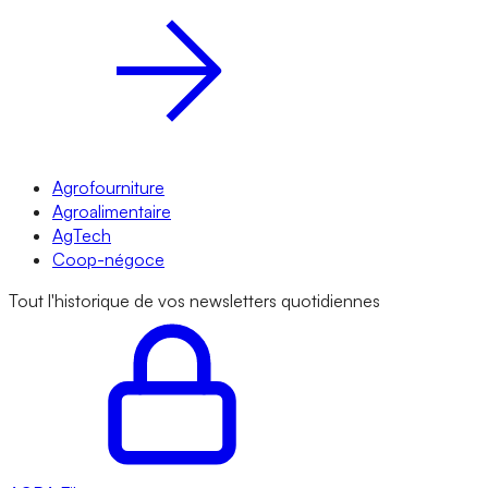
Agrofourniture
Agroalimentaire
AgTech
Coop-négoce
Tout l'historique de vos newsletters quotidiennes