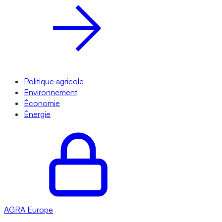
Politique agricole
Environnement
Économie
Énergie
AGRA
Europe