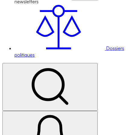
newsletters
Dossiers
politiques