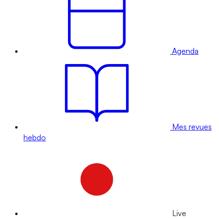
Agenda
Mes revues
hebdo
Live