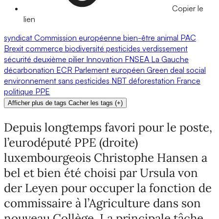
Copier le
lien
syndicat
Commission européenne
bien-être animal
PAC
Brexit
commerce
biodiversité
pesticides
verdissement
sécurité
deuxième pilier
Innovation
FNSEA
La Gauche
décarbonation
ECR
Parlement européen
Green deal
social
environnement
sans pesticides
NBT
déforestation
France
politique
PPE
Afficher plus de tags
Cacher les tags
(
+
)
Depuis longtemps favori pour le poste,
l’eurodéputé PPE (droite)
luxembourgeois Christophe Hansen a
bel et bien été choisi par Ursula von
der Leyen pour occuper la fonction de
commissaire à l’Agriculture dans son
nouveau Collège. La principale tâche