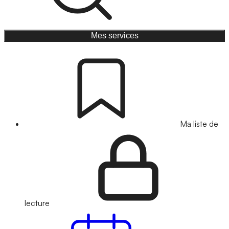
Mes services
Ma liste de
lecture