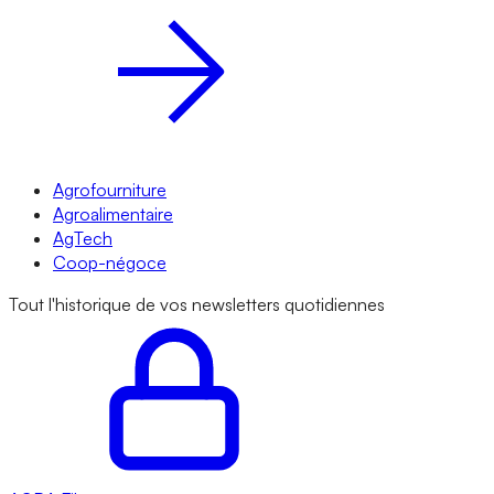
Agrofourniture
Agroalimentaire
AgTech
Coop-négoce
Tout l'historique de vos newsletters quotidiennes