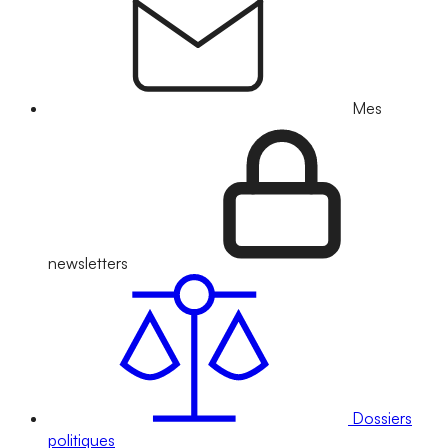
Mes
newsletters
Dossiers
politiques