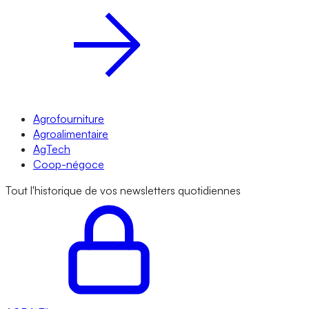
Agrofourniture
Agroalimentaire
AgTech
Coop-négoce
Tout l'historique de vos newsletters quotidiennes