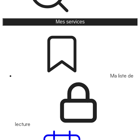
Mes services
Ma liste de
lecture