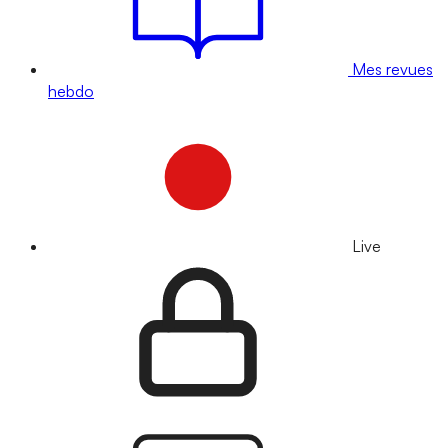
Mes revues
hebdo
Live