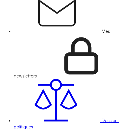
Mes
newsletters
Dossiers
politiques