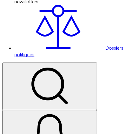
newsletters
Dossiers
politiques