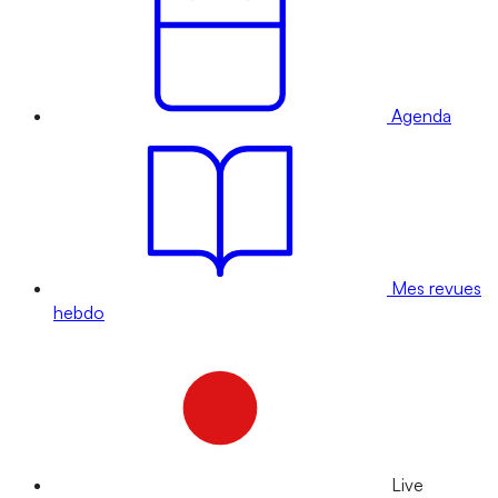
Agenda
Mes revues
hebdo
Live