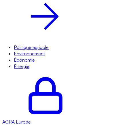
Politique agricole
Environnement
Économie
Énergie
AGRA
Europe