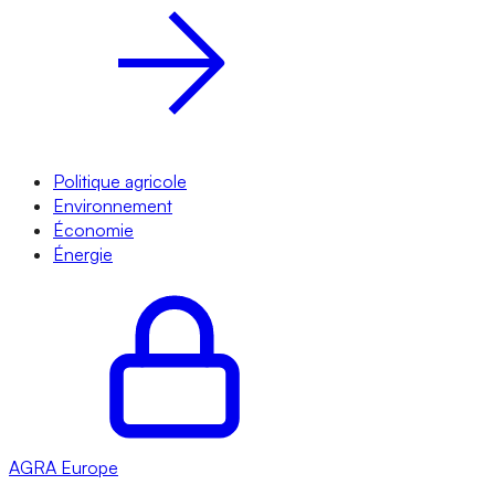
Politique agricole
Environnement
Économie
Énergie
AGRA
Europe