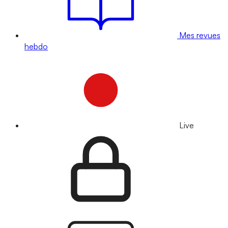
Mes revues
hebdo
Live