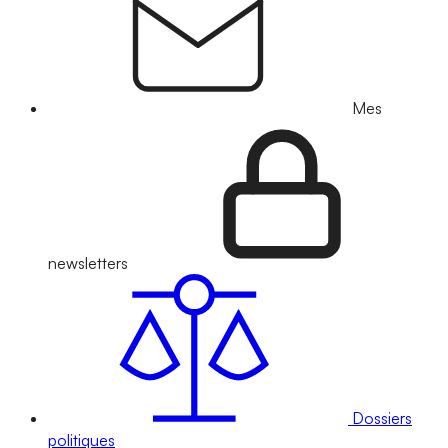
Mes
newsletters
Dossiers
politiques