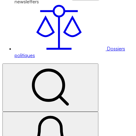
newsletters
Dossiers
politiques