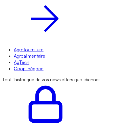
Agrofourniture
Agroalimentaire
AgTech
Coop-négoce
Tout l'historique de vos newsletters quotidiennes