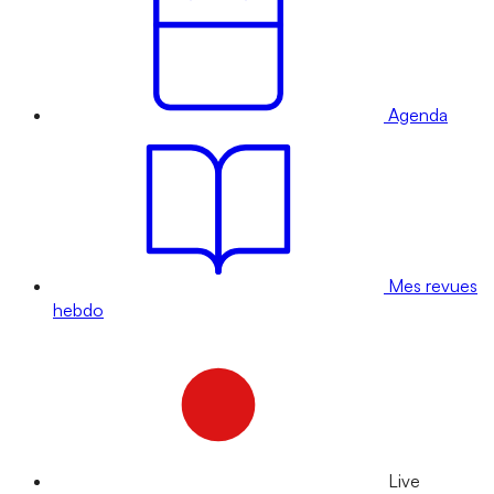
Agenda
Mes revues
hebdo
Live