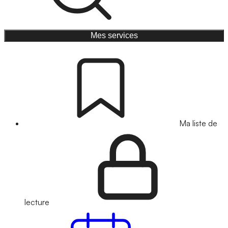
Mes services
Ma liste de
lecture