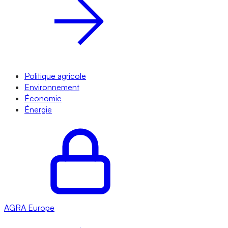
Politique agricole
Environnement
Économie
Énergie
AGRA
Europe