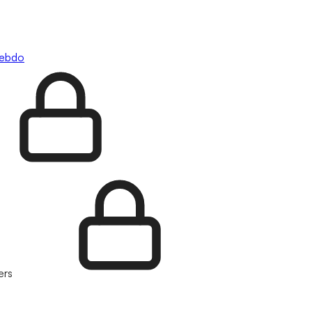
hebdo
ers