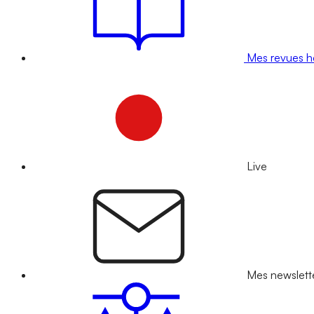
Mes revues 
Live
Mes newslett