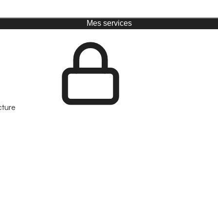
Mes services
cture