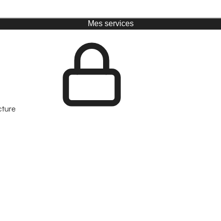
Mes services
cture