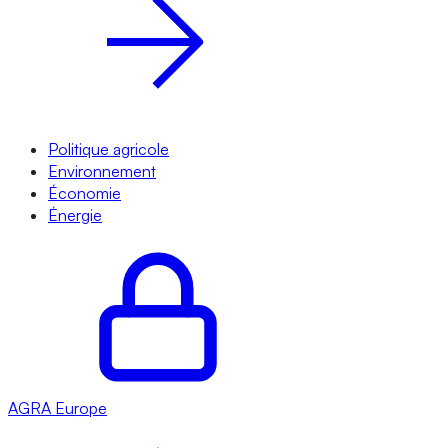
Politique agricole
Environnement
Économie
Énergie
AGRA
Europe