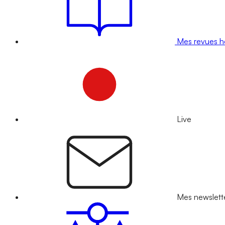
Mes revues 
Live
Mes newslett