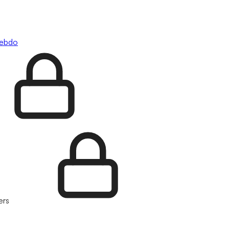
hebdo
ers