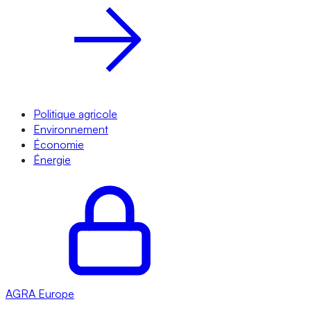
Politique agricole
Environnement
Économie
Énergie
AGRA
Europe