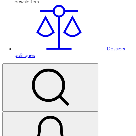
newsletters
Dossiers
politiques