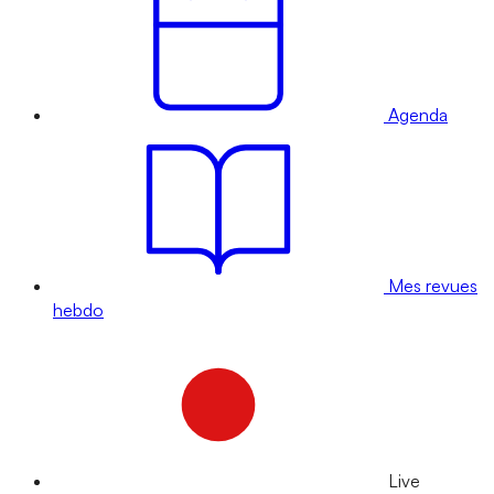
Agenda
Mes revues
hebdo
Live