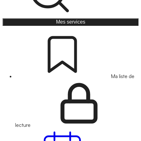
Mes services
Ma liste de
lecture