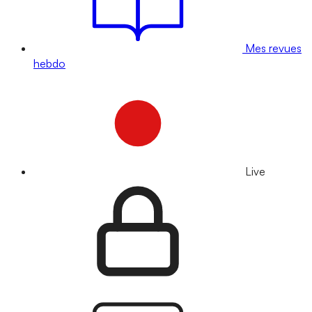
Mes revues
hebdo
Live