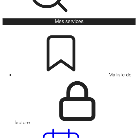
Mes services
Ma liste de
lecture