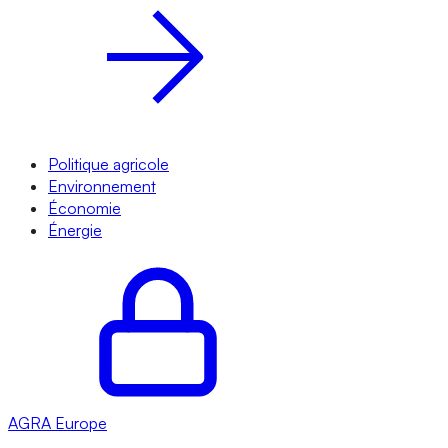
Politique agricole
Environnement
Économie
Énergie
AGRA
Europe