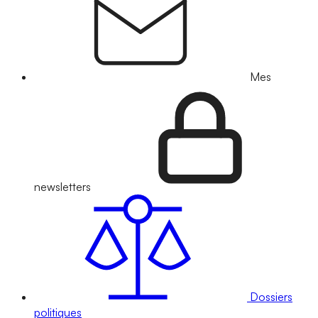
Mes
newsletters
Dossiers
politiques