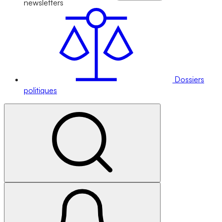
newsletters
Dossiers
politiques