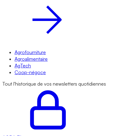
Agrofourniture
Agroalimentaire
AgTech
Coop-négoce
Tout l'historique de vos newsletters quotidiennes