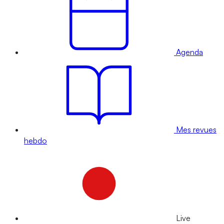
Agenda
Mes revues
hebdo
Live