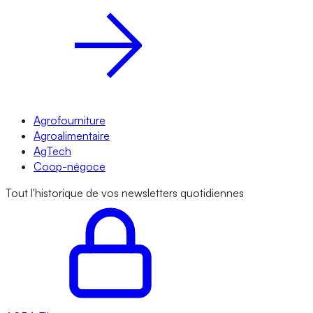
Agrofourniture
Agroalimentaire
AgTech
Coop-négoce
Tout l'historique de vos newsletters quotidiennes