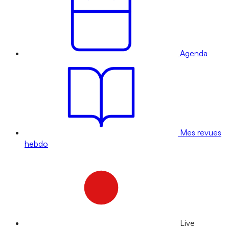
Agenda
Mes revues
hebdo
Live