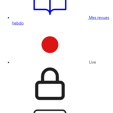
Mes revues
hebdo
Live