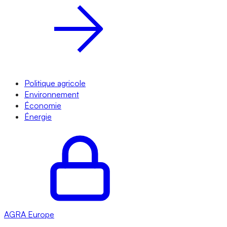
Politique agricole
Environnement
Économie
Énergie
AGRA
Europe