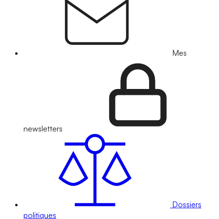
Mes
newsletters
Dossiers
politiques