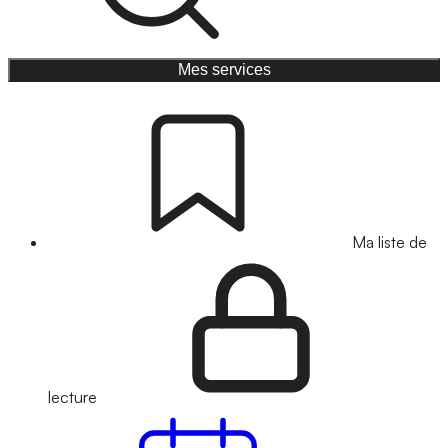
Mes services
Ma liste de
lecture