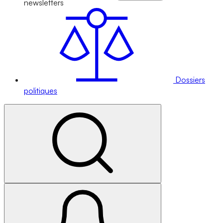
newsletters
Dossiers
politiques