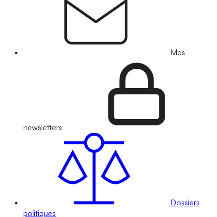
Mes
newsletters
Dossiers
politiques