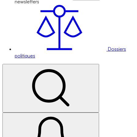
newsletters
Dossiers
politiques