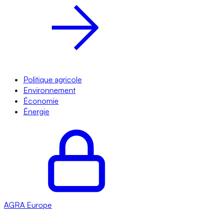
Politique agricole
Environnement
Économie
Énergie
AGRA
Europe