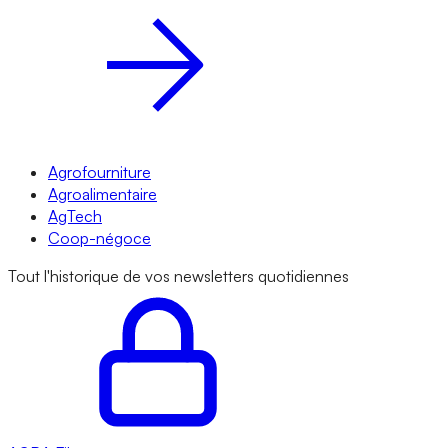
Agrofourniture
Agroalimentaire
AgTech
Coop-négoce
Tout l'historique de vos newsletters quotidiennes