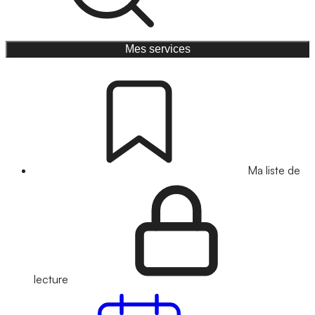
Mes services
Ma liste de
lecture