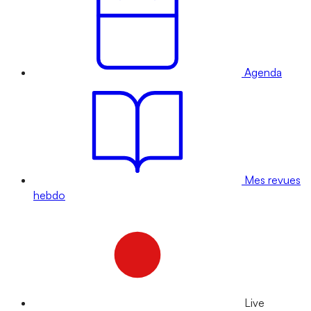
Agenda
Mes revues
hebdo
Live