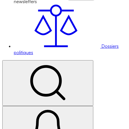
newsletters
Dossiers
politiques