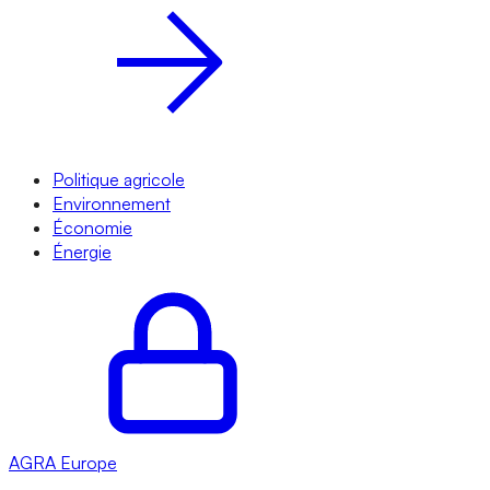
Politique agricole
Environnement
Économie
Énergie
AGRA
Europe