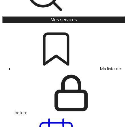
Mes services
Ma liste de
lecture