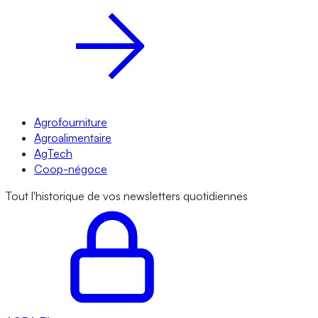
Agrofourniture
Agroalimentaire
AgTech
Coop-négoce
Tout l'historique de vos newsletters quotidiennes