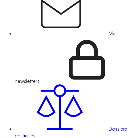
Mes
newsletters
Dossiers
politiques