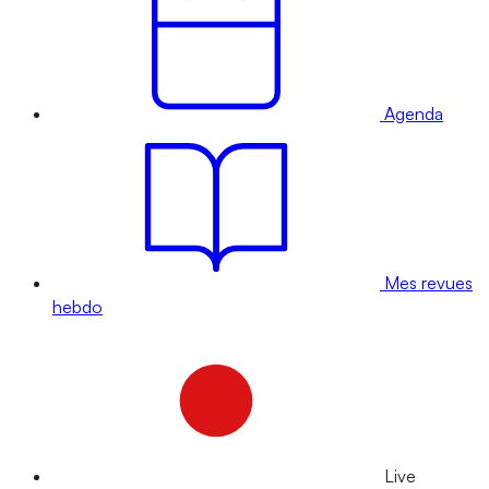
Agenda
Mes revues
hebdo
Live