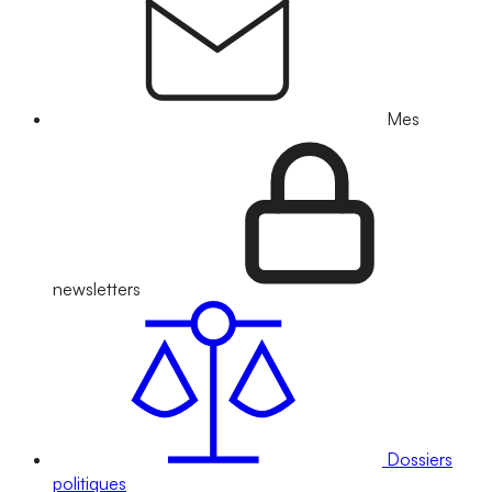
Mes
newsletters
Dossiers
politiques