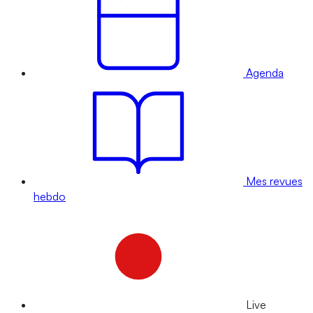
Agenda
Mes revues
hebdo
Live