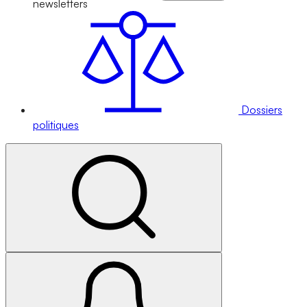
newsletters
Dossiers
politiques