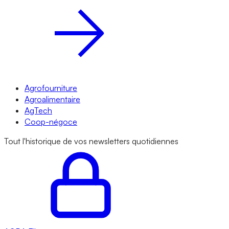
Agrofourniture
Agroalimentaire
AgTech
Coop-négoce
Tout l'historique de vos newsletters quotidiennes