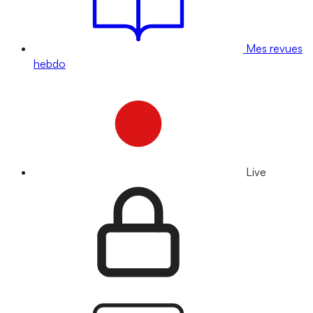
Mes revues
hebdo
Live