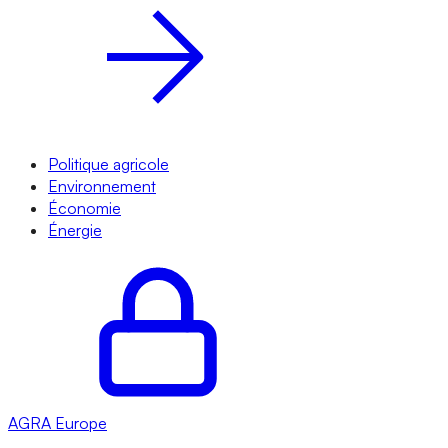
Politique agricole
Environnement
Économie
Énergie
AGRA
Europe