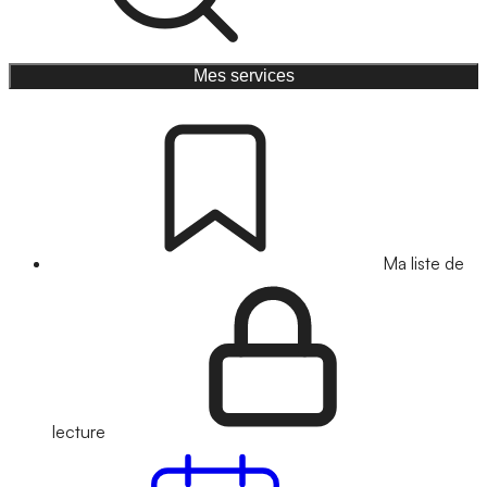
Mes services
Ma liste de
lecture