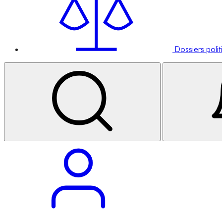
Dossiers poli