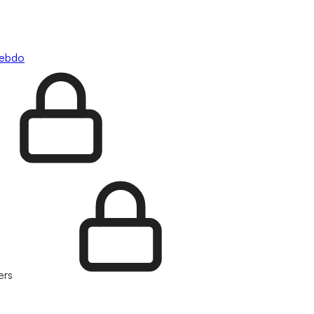
hebdo
ers