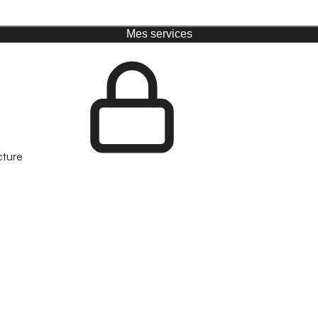
Mes services
cture