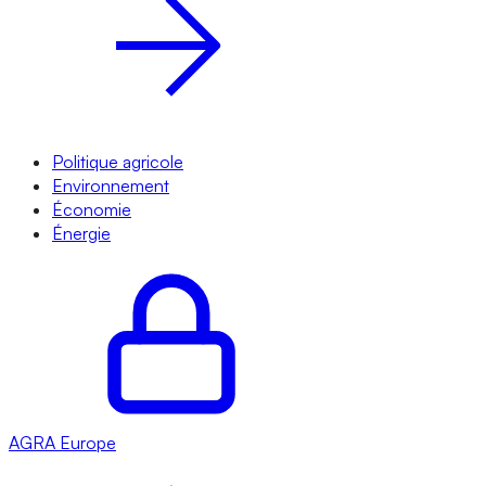
Politique agricole
Environnement
Économie
Énergie
AGRA
Europe