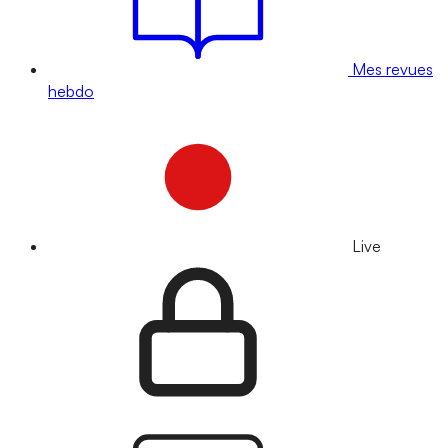
Mes revues
hebdo
Live