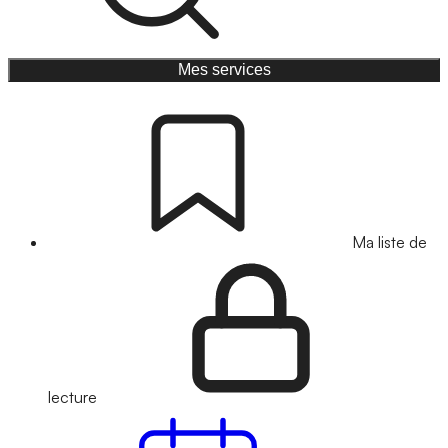
Mes services
Ma liste de
lecture