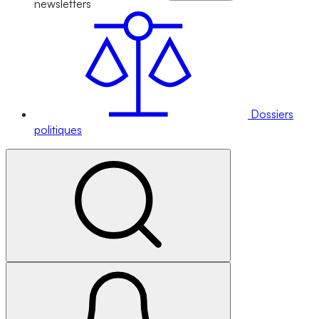
newsletters
Dossiers
politiques