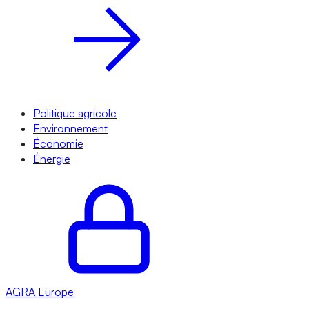
Politique agricole
Environnement
Économie
Énergie
AGRA
Europe