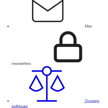
Mes
newsletters
Dossiers
politiques