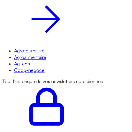
Agrofourniture
Agroalimentaire
AgTech
Coop-négoce
Tout l'historique de vos newsletters quotidiennes