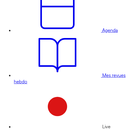
Agenda
Mes revues
hebdo
Live