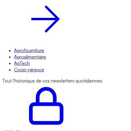
Agrofourniture
Agroalimentaire
AgTech
Coop-négoce
Tout l'historique de vos newsletters quotidiennes