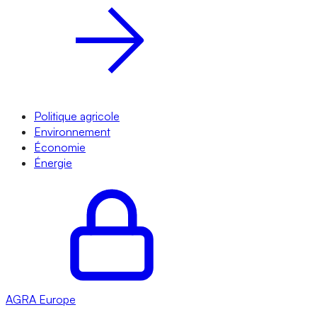
Politique agricole
Environnement
Économie
Énergie
AGRA
Europe