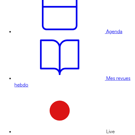
Agenda
Mes revues
hebdo
Live