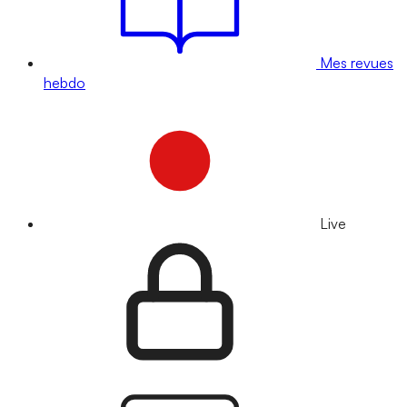
Mes revues
hebdo
Live