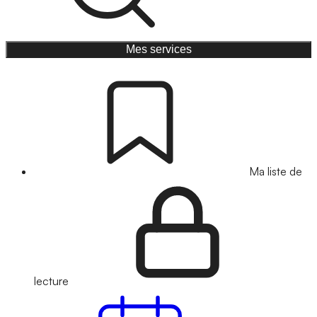
Mes services
Ma liste de
lecture