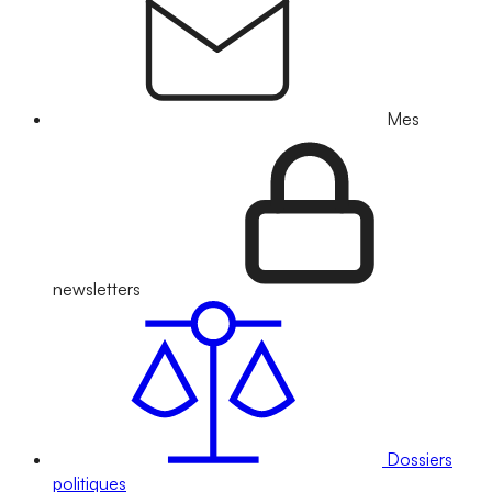
Mes
newsletters
Dossiers
politiques