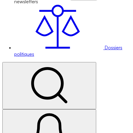
newsletters
Dossiers
politiques