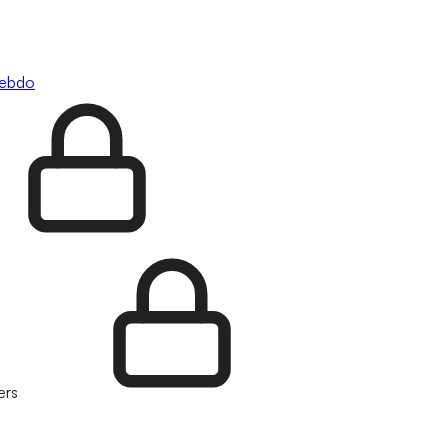
hebdo
ers