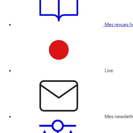
Mes revues 
Live
Mes newslett