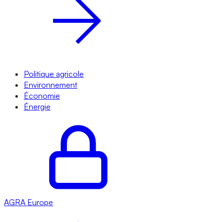
Politique agricole
Environnement
Économie
Énergie
AGRA
Europe