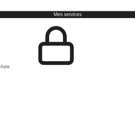
Mes services
cture