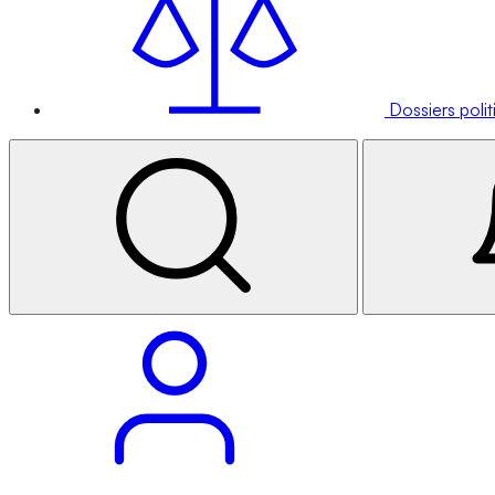
Dossiers poli