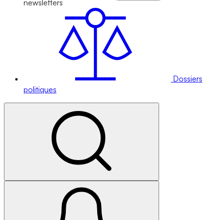
newsletters
Dossiers
politiques