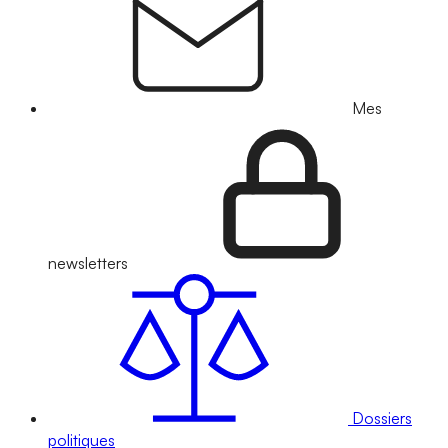
Mes
newsletters
Dossiers
politiques