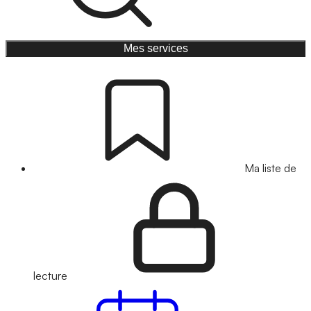
Mes services
Ma liste de
lecture