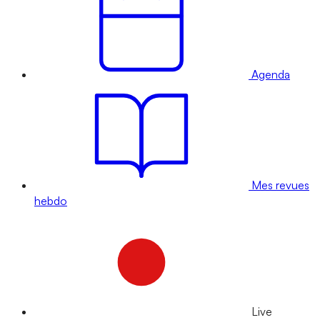
Agenda
Mes revues
hebdo
Live