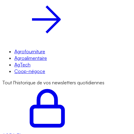
Agrofourniture
Agroalimentaire
AgTech
Coop-négoce
Tout l'historique de vos newsletters quotidiennes