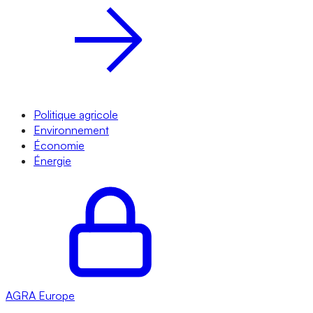
Politique agricole
Environnement
Économie
Énergie
AGRA
Europe