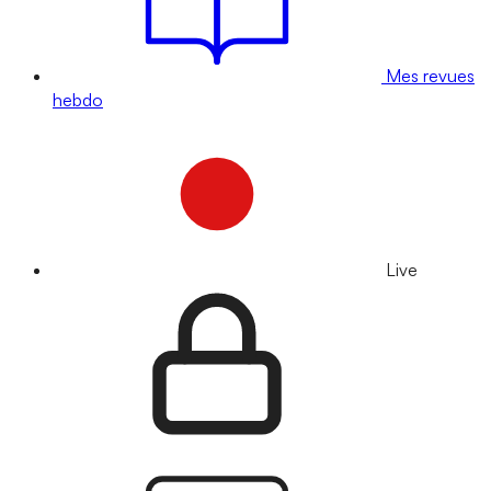
Mes revues
hebdo
Live