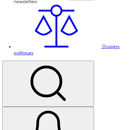
newsletters
Dossiers
politiques