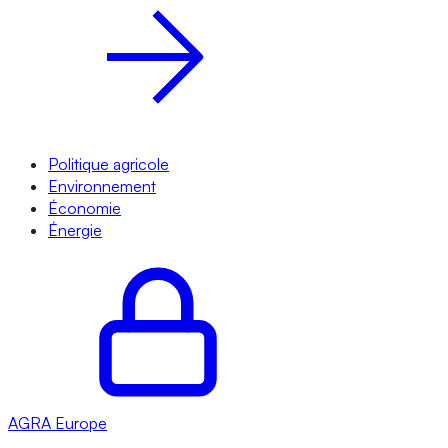
Politique agricole
Environnement
Économie
Énergie
AGRA
Europe