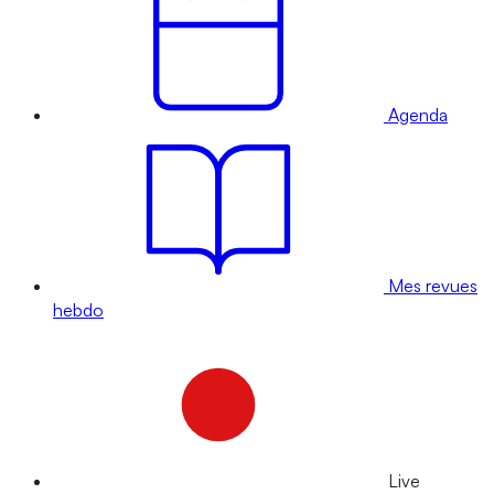
Agenda
Mes revues
hebdo
Live