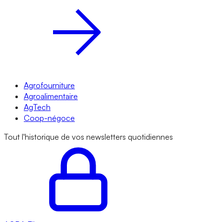
Agrofourniture
Agroalimentaire
AgTech
Coop-négoce
Tout l'historique de vos newsletters quotidiennes