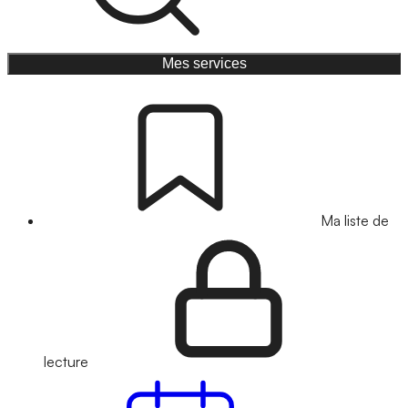
Mes services
Ma liste de
lecture