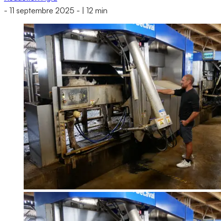
-
11 septembre 2025
-
|
12 min