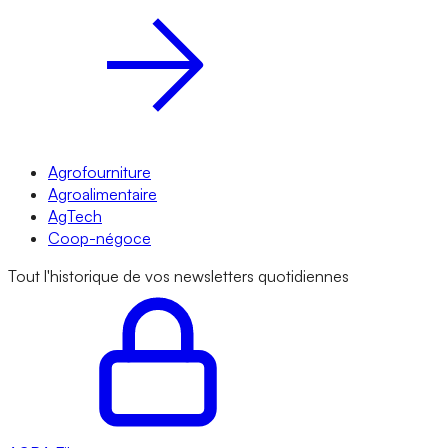
Agrofourniture
Agroalimentaire
AgTech
Coop-négoce
Tout l'historique de vos newsletters quotidiennes