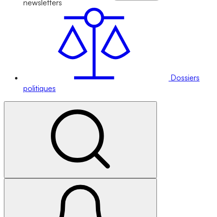
newsletters
Dossiers
politiques