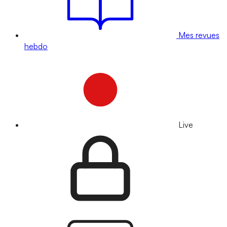
Mes revues
hebdo
Live