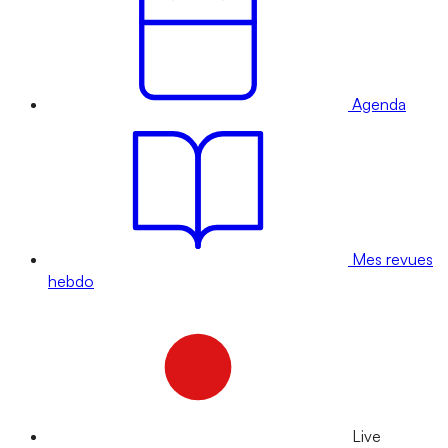
Agenda
Mes revues
hebdo
Live