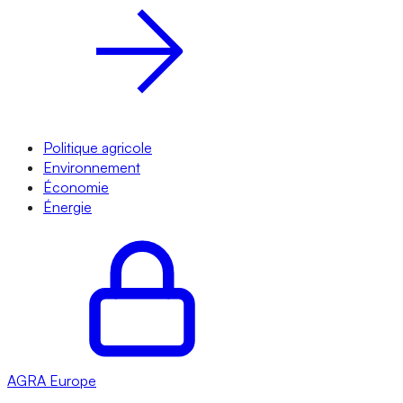
Politique agricole
Environnement
Économie
Énergie
AGRA
Europe