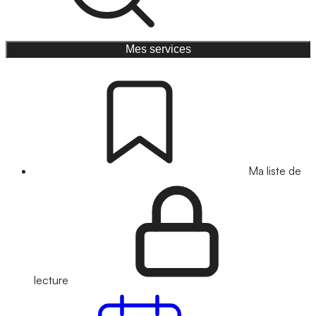
Mes services
Ma liste de
lecture