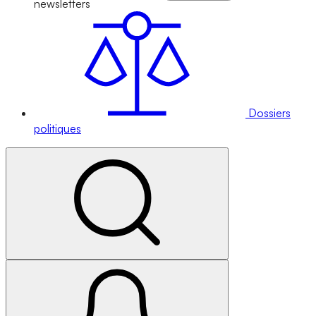
newsletters
Dossiers
politiques