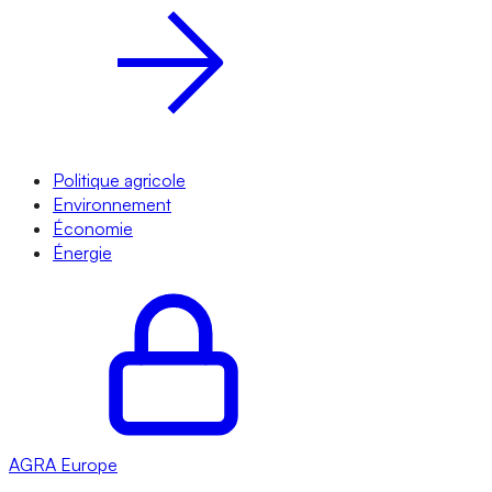
Politique agricole
Environnement
Économie
Énergie
AGRA
Europe