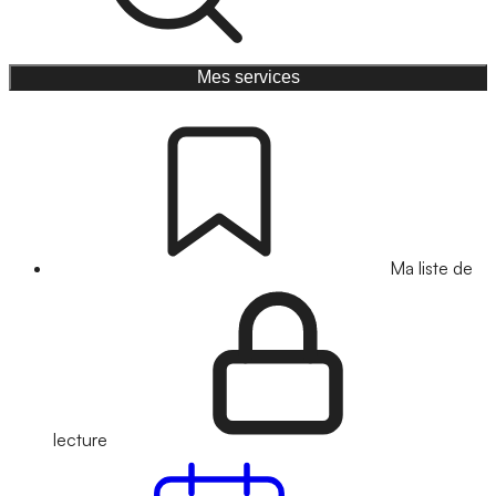
Mes services
Ma liste de
lecture