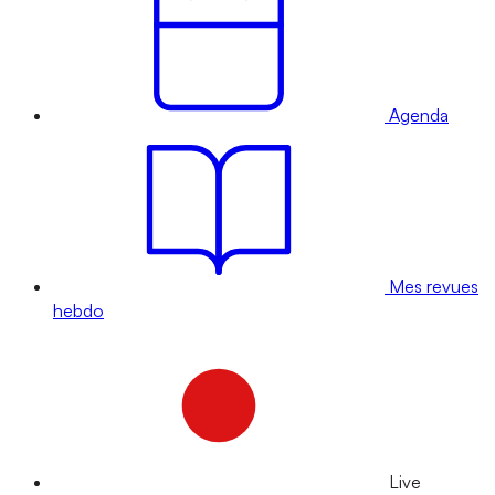
Agenda
Mes revues
hebdo
Live