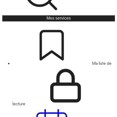
Mes services
Ma liste de
lecture