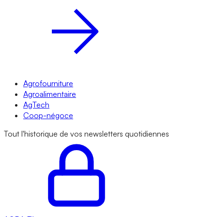
Agrofourniture
Agroalimentaire
AgTech
Coop-négoce
Tout l'historique de vos newsletters quotidiennes