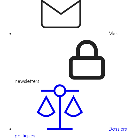
Mes
newsletters
Dossiers
politiques