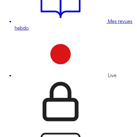
Mes revues
hebdo
Live