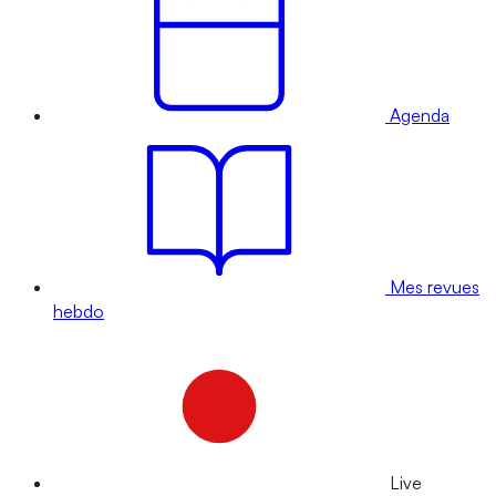
Agenda
Mes revues
hebdo
Live