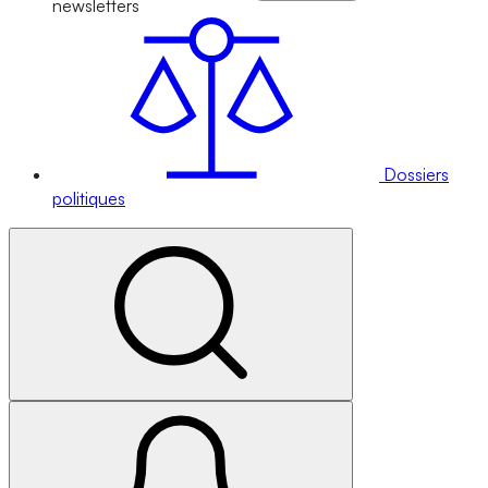
newsletters
Dossiers
politiques