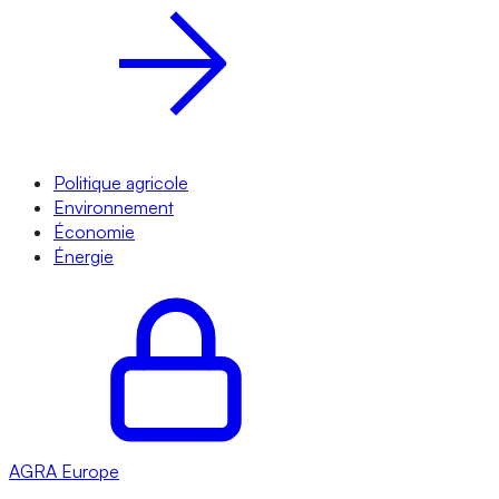
Politique agricole
Environnement
Économie
Énergie
AGRA
Europe