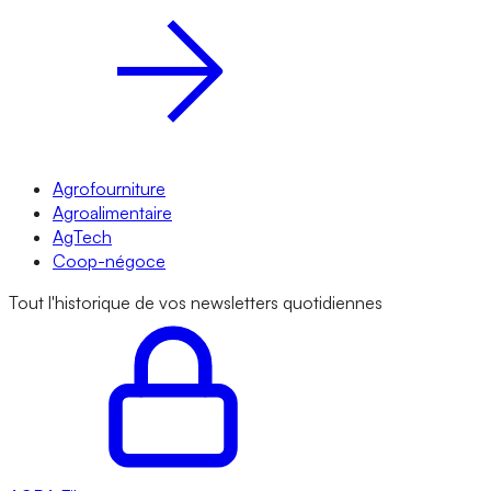
Agrofourniture
Agroalimentaire
AgTech
Coop-négoce
Tout l'historique de vos newsletters quotidiennes