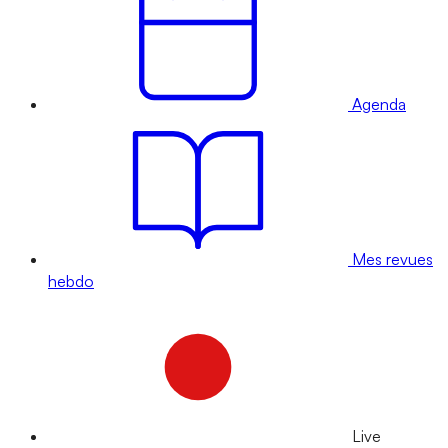
Agenda
Mes revues
hebdo
Live