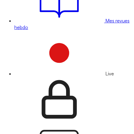
Mes revues
hebdo
Live