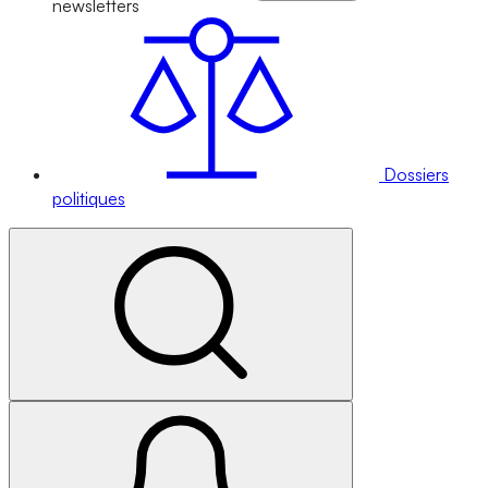
newsletters
Dossiers
politiques