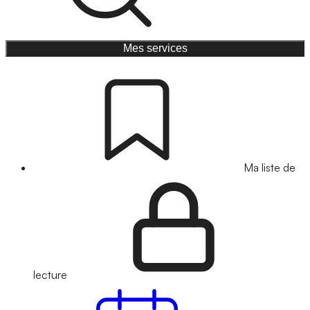
Mes services
Ma liste de
lecture