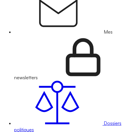
Mes
newsletters
Dossiers
politiques