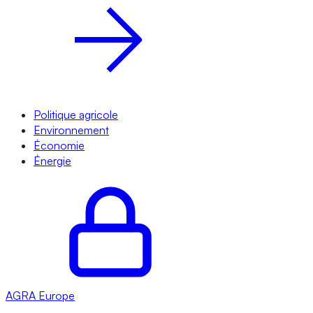
Politique agricole
Environnement
Économie
Énergie
AGRA
Europe