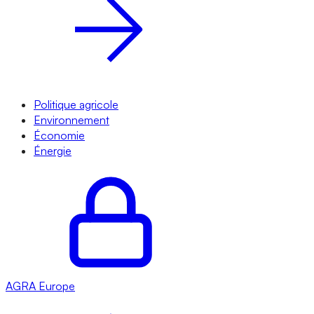
Politique agricole
Environnement
Économie
Énergie
AGRA
Europe