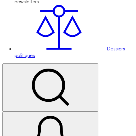
newsletters
Dossiers
politiques