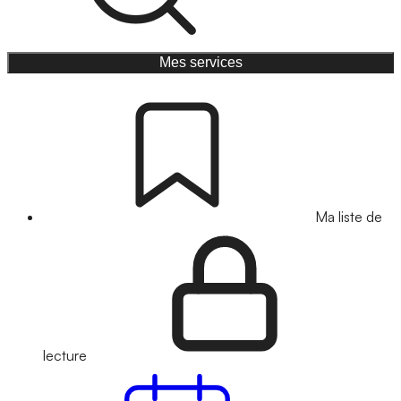
Mes services
Ma liste de
lecture