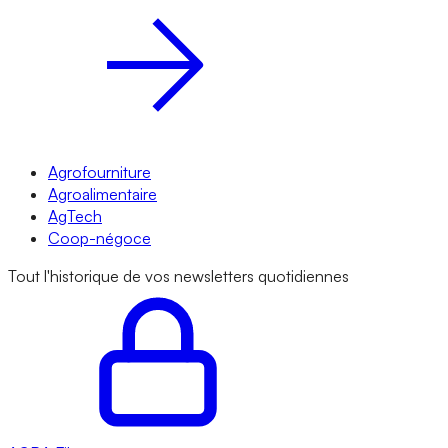
Agrofourniture
Agroalimentaire
AgTech
Coop-négoce
Tout l'historique de vos newsletters quotidiennes