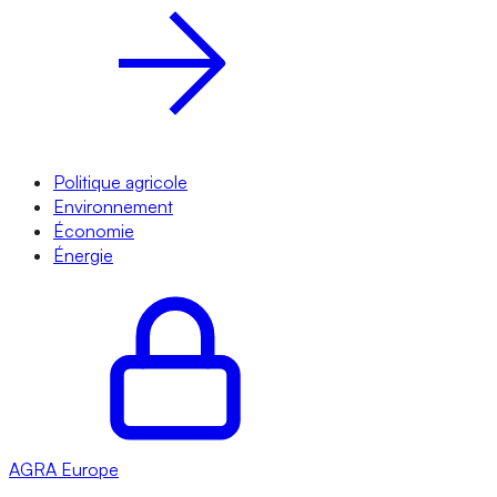
Politique agricole
Environnement
Économie
Énergie
AGRA
Europe