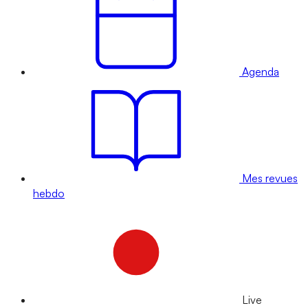
Agenda
Mes revues
hebdo
Live