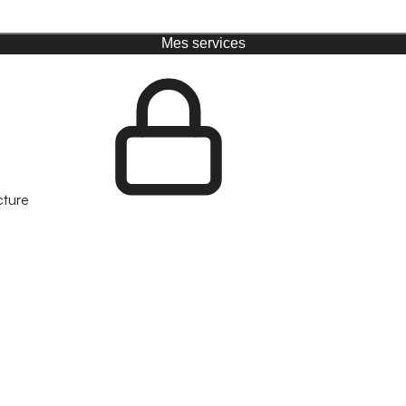
Mes services
cture