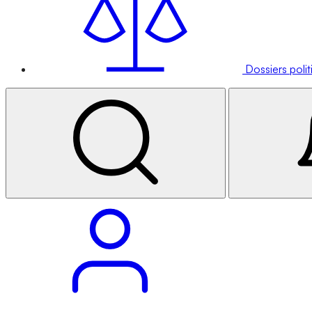
Dossiers poli