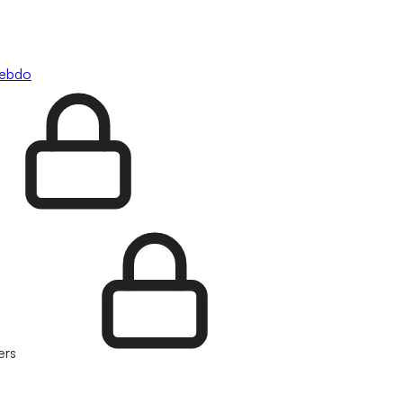
hebdo
ers