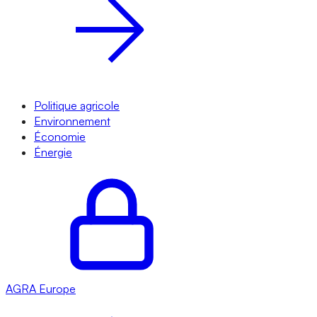
Politique agricole
Environnement
Économie
Énergie
AGRA
Europe