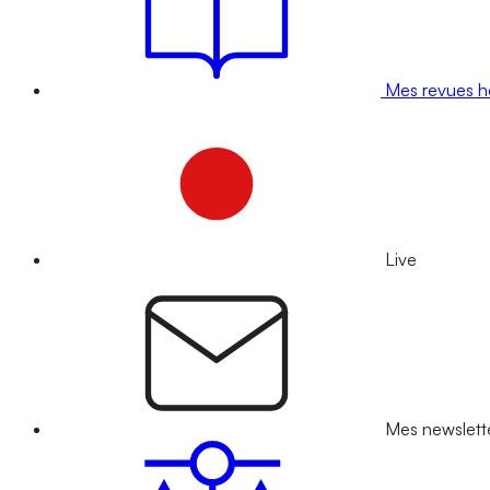
Mes revues 
Live
Mes newslett