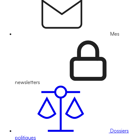
Mes
newsletters
Dossiers
politiques