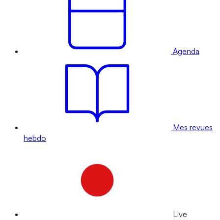
Agenda
Mes revues
hebdo
Live