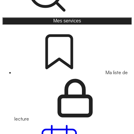
Mes services
Ma liste de
lecture