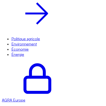
Politique agricole
Environnement
Économie
Énergie
AGRA
Europe