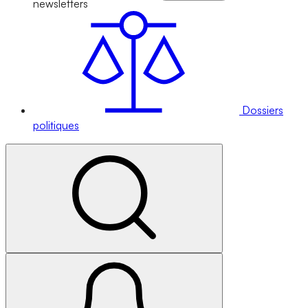
newsletters
Dossiers
politiques