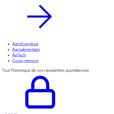
Agrofourniture
Agroalimentaire
AgTech
Coop-négoce
Tout l'historique de vos newsletters quotidiennes