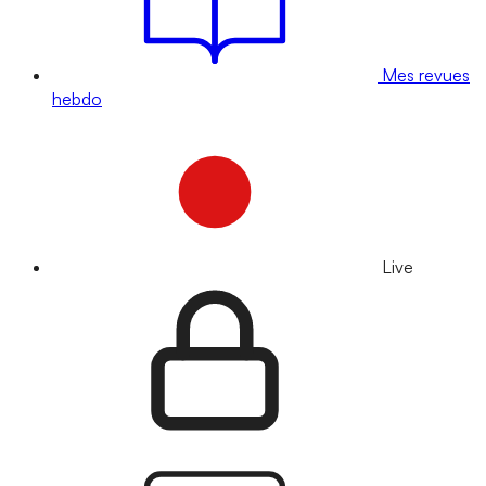
Mes revues
hebdo
Live