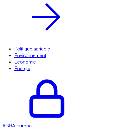
Politique agricole
Environnement
Économie
Énergie
AGRA
Europe