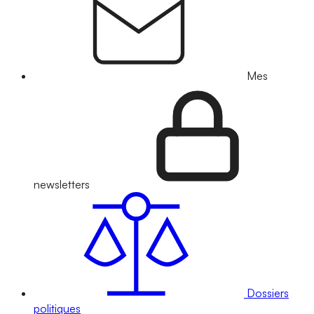
Mes
newsletters
Dossiers
politiques