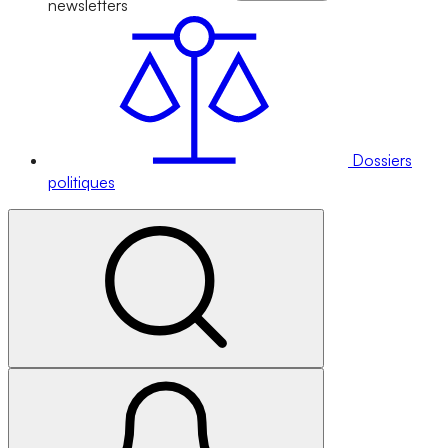
newsletters
Dossiers
politiques