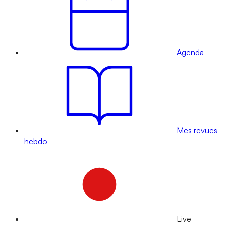
Agenda
Mes revues
hebdo
Live