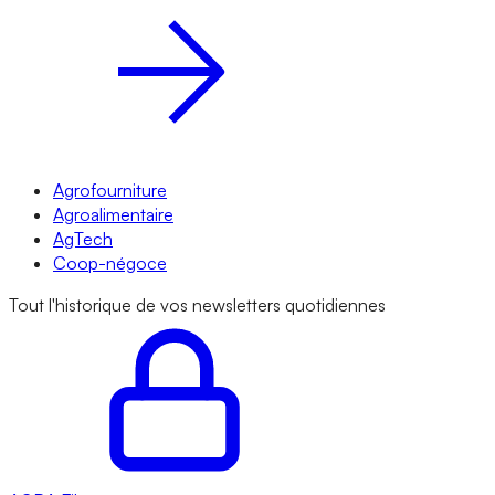
Agrofourniture
Agroalimentaire
AgTech
Coop-négoce
Tout l'historique de vos newsletters quotidiennes