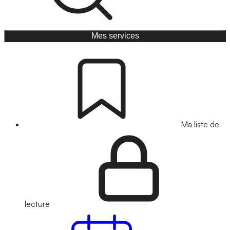
Mes services
Ma liste de
lecture