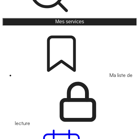
Mes services
Ma liste de
lecture