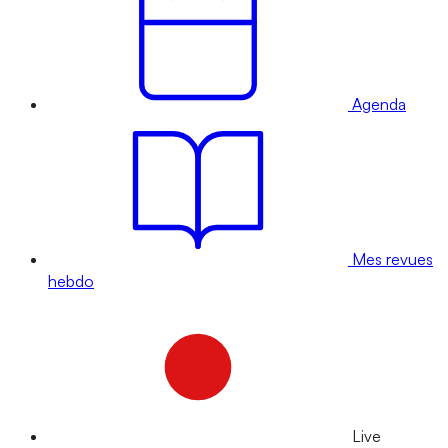
Agenda
Mes revues
hebdo
Live