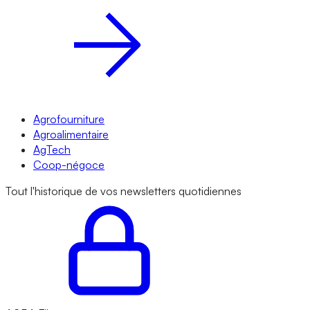
Agrofourniture
Agroalimentaire
AgTech
Coop-négoce
Tout l'historique de vos newsletters quotidiennes