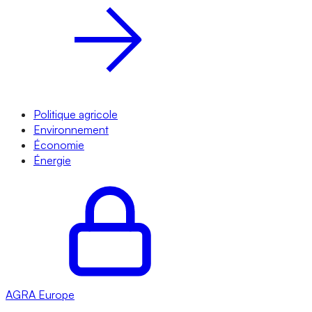
Politique agricole
Environnement
Économie
Énergie
AGRA
Europe