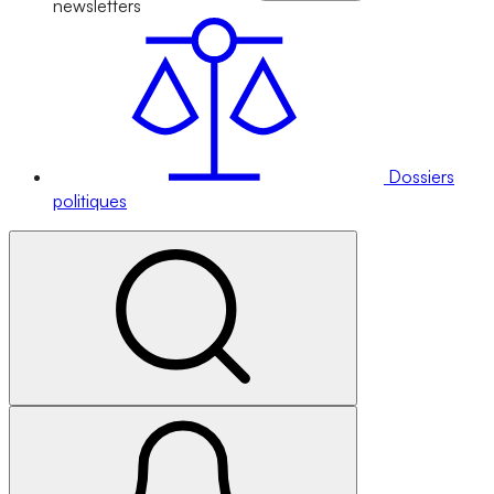
newsletters
Dossiers
politiques