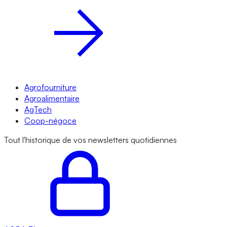
Agrofourniture
Agroalimentaire
AgTech
Coop-négoce
Tout l'historique de vos newsletters quotidiennes