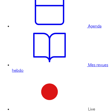
Agenda
Mes revues
hebdo
Live