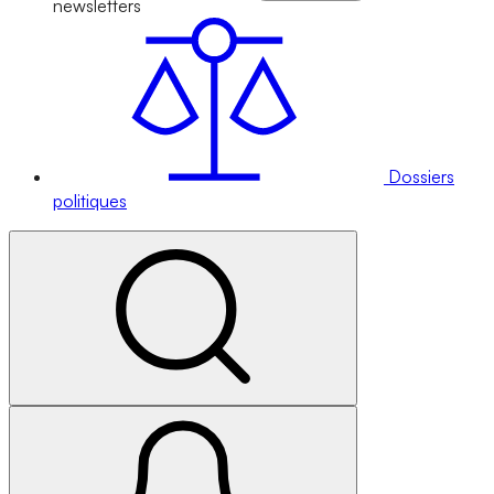
newsletters
Dossiers
politiques