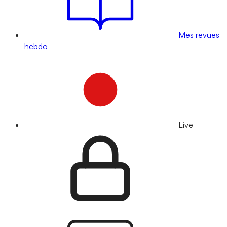
Mes revues
hebdo
Live