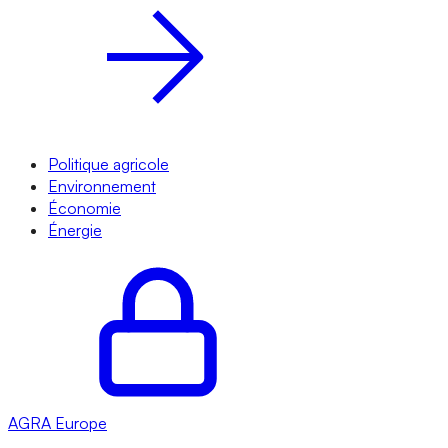
Politique agricole
Environnement
Économie
Énergie
AGRA
Europe