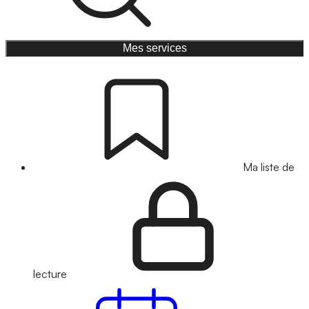
Mes services
Ma liste de
lecture