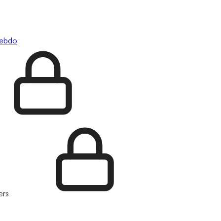
hebdo
ers