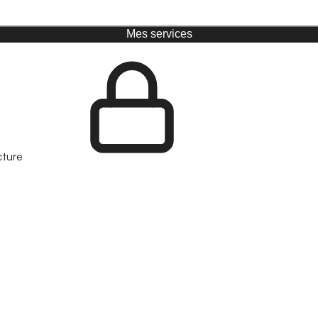
Mes services
cture