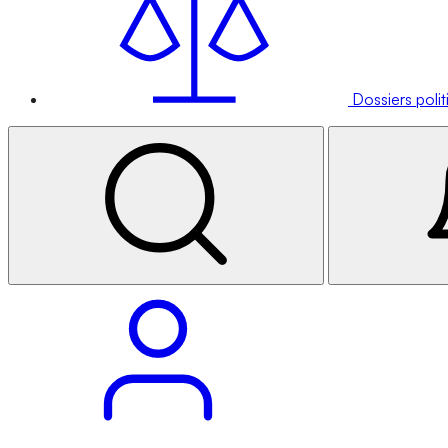
Dossiers poli