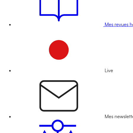
Mes revues 
Live
Mes newslett