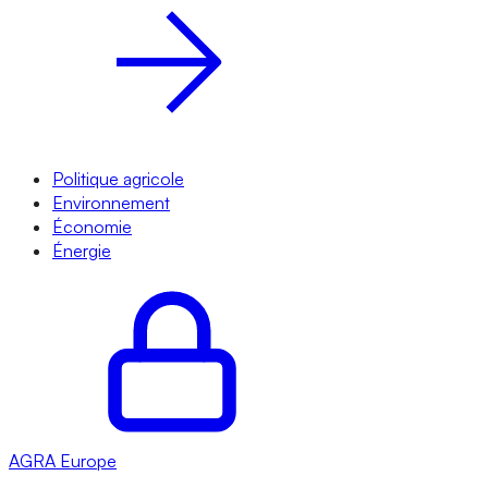
Politique agricole
Environnement
Économie
Énergie
AGRA
Europe