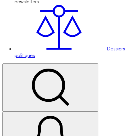
newsletters
Dossiers
politiques