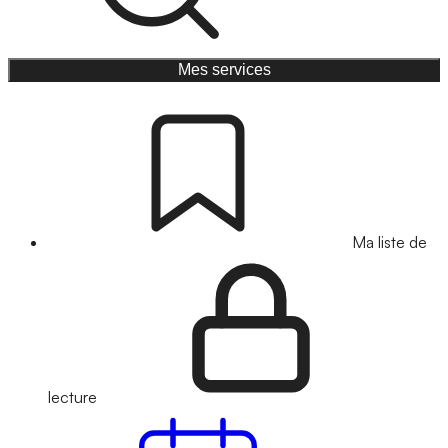
Mes services
Ma liste de
lecture