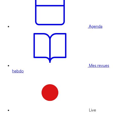
Agenda
Mes revues
hebdo
Live