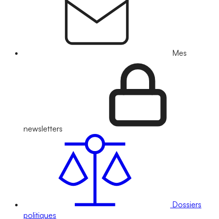
Mes
newsletters
Dossiers
politiques