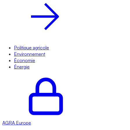
Politique agricole
Environnement
Économie
Énergie
AGRA
Europe