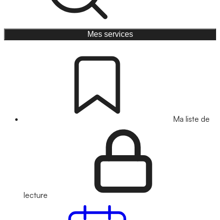
Mes services
Ma liste de
lecture