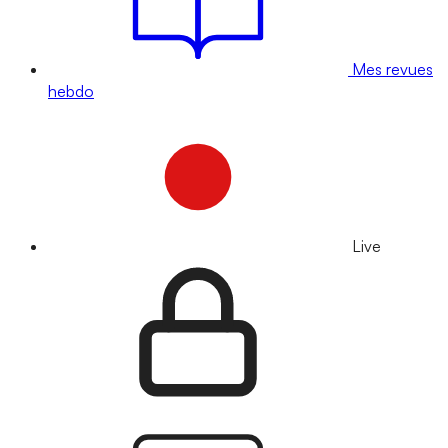
Mes revues
hebdo
Live