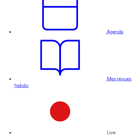
Agenda
Mes revues
hebdo
Live