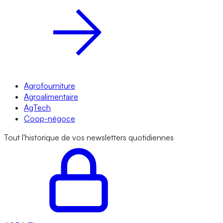
Agrofourniture
Agroalimentaire
AgTech
Coop-négoce
Tout l'historique de vos newsletters quotidiennes