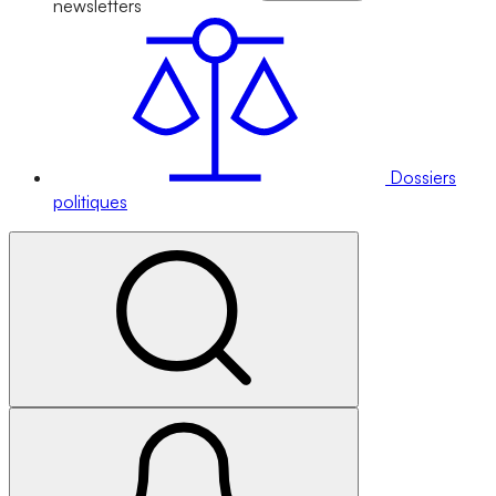
newsletters
Dossiers
politiques