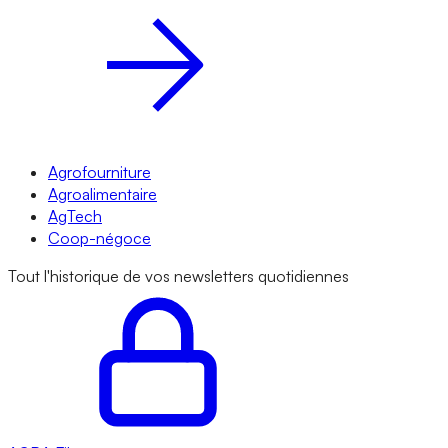
Agrofourniture
Agroalimentaire
AgTech
Coop-négoce
Tout l'historique de vos newsletters quotidiennes