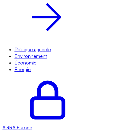
Politique agricole
Environnement
Économie
Énergie
AGRA
Europe