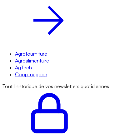
Agrofourniture
Agroalimentaire
AgTech
Coop-négoce
Tout l'historique de vos newsletters quotidiennes