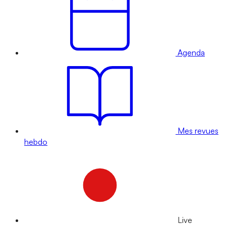
Agenda
Mes revues
hebdo
Live