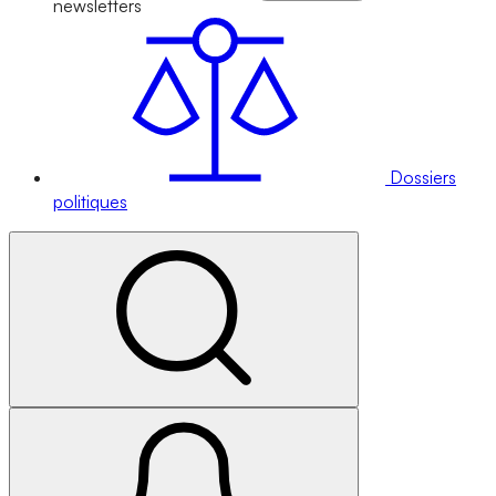
newsletters
Dossiers
politiques