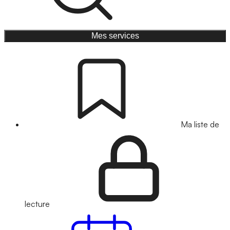
Mes services
Ma liste de
lecture