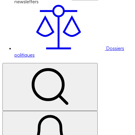
newsletters
Dossiers
politiques