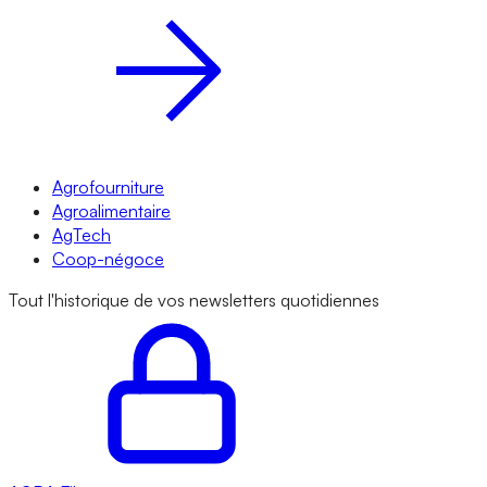
Agrofourniture
Agroalimentaire
AgTech
Coop-négoce
Tout l'historique de vos newsletters quotidiennes