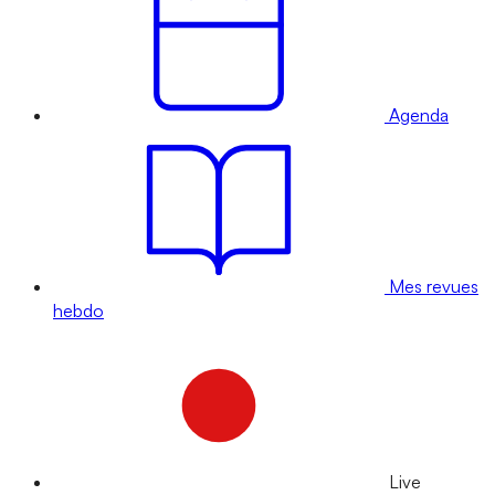
Agenda
Mes revues
hebdo
Live