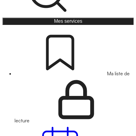
Mes services
Ma liste de
lecture