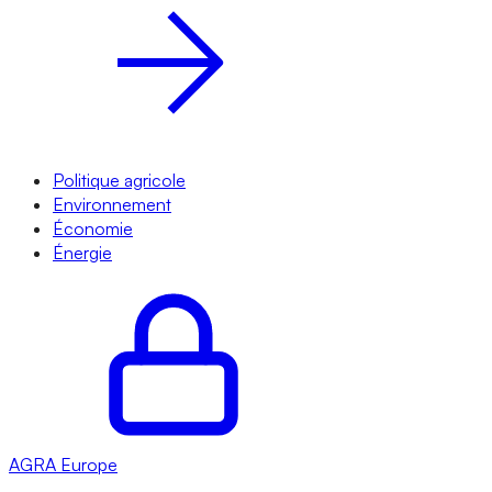
Politique agricole
Environnement
Économie
Énergie
AGRA
Europe