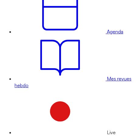
Agenda
Mes revues
hebdo
Live