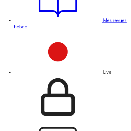
Mes revues
hebdo
Live