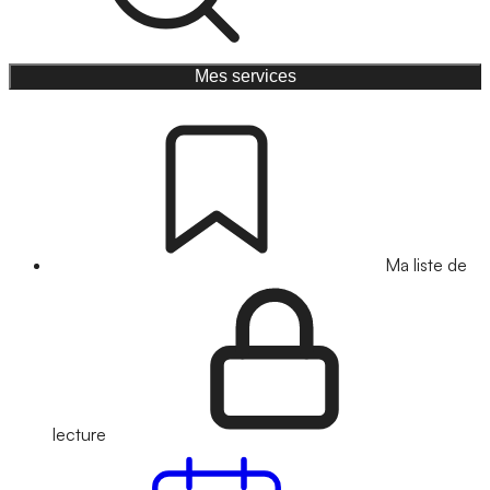
Mes services
Ma liste de
lecture