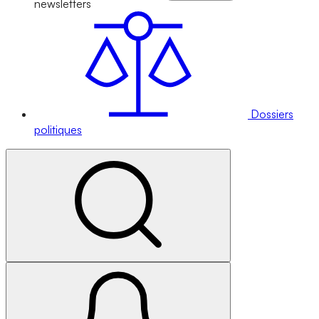
newsletters
Dossiers
politiques