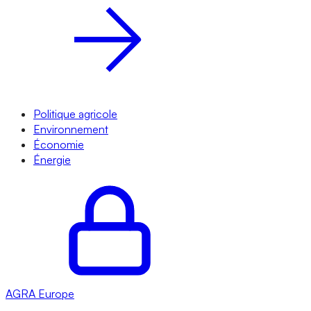
Politique agricole
Environnement
Économie
Énergie
AGRA
Europe