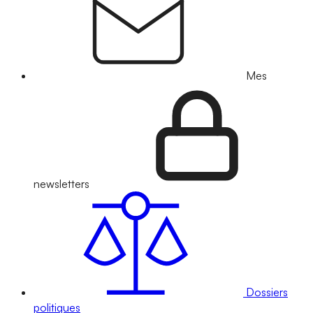
Mes
newsletters
Dossiers
politiques