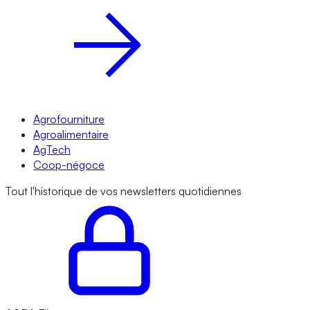
Agrofourniture
Agroalimentaire
AgTech
Coop-négoce
Tout l'historique de vos newsletters quotidiennes