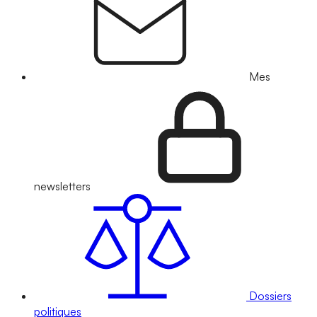
Mes
newsletters
Dossiers
politiques