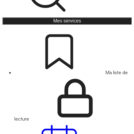
Mes services
Ma liste de
lecture