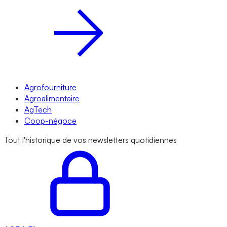
Agrofourniture
Agroalimentaire
AgTech
Coop-négoce
Tout l'historique de vos newsletters quotidiennes