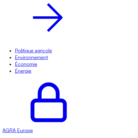
Politique agricole
Environnement
Économie
Énergie
AGRA
Europe