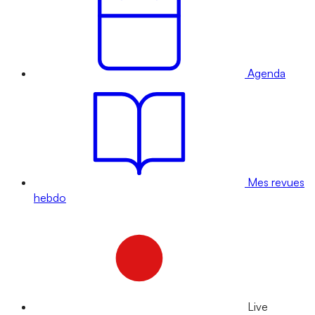
Agenda
Mes revues
hebdo
Live