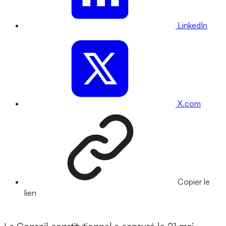
LinkedIn
X.com
Copier le
lien