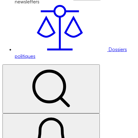
newsletters
Dossiers
politiques